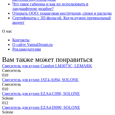
Что такое габионы и как их использовать в
ландшафтном дизайне?
Открыть ООО: пошаговая инструкция, сроки и расходы
Сертификаты с 3D-фольгой. Когда нужен премиальный
акцент
О нас
Контакты
О сайте VannaDream.ru
Рекламодателям
Вам также может понравиться
Смеситель для кухни Comfort LM3073C, LEMARK
Смеситель
0
10
Смеситель для кухни JAT4-A094, SOLONE
Смеситель
0
10
Смеситель для кухни EZA4-C090, SOLONE
Solone
0
12
Смеситель для кухни EZA4-D090, SOLONE
Solone