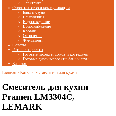
Электрика
Строительство и коммуникации
Баня и сауна
Вентиляция
Водоотведение
Водоснабжение
Кровля
Отопление
Фундамент
Советы
Готовые проекты
Готовые проекты домов и коттеджей
Готовые дизайн-проекты бань и саун
Каталог
Главная
»
Каталог
»
Смесители для кухни
Смеситель для кухни
Pramen LM3304C,
LEMARK