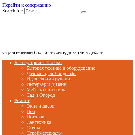
Перейти к содержанию
Search for:
Строительный блог о ремонте, дизайне и декоре
Благоустройство и быт
Бытовая техника и оборудование
Дачные идеи Ландшафт
Идеи своими руками
Интерьер и Дизайн
Мебель и текстиль
Сад и Огород
Ремонт
Окна и двери
Пол
Потолок
Сантехника
Стены
Стройматериалы