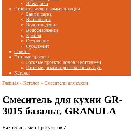
Электрика
Строительство и коммуникации
Баня и сауна
Вентиляция
Водоотведение
Водоснабжение
Кровля
Отопление
Фундамент
Советы
Готовые проекты
Готовые проекты домов и коттеджей
Готовые дизайн-проекты бань и саун
Каталог
Главная
»
Каталог
»
Смесители для кухни
Смеситель для кухни GR-
3015 базальт, GRANULA
На чтение
2 мин
Просмотров
7