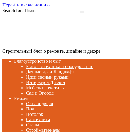
Перейти к содержанию
Search for:
Строительный блог о ремонте, дизайне и декоре
Благоустройство и быт
Бытовая техника и оборудование
Дачные идеи Ландшафт
Идеи своими руками
Интерьер и Дизайн
Мебель и текстиль
Сад и Огород
Ремонт
Окна и двери
Пол
Потолок
Сантехника
Стены
Стройматериалы