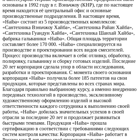
основаны в 1992 году в г. Вэньчжоу (КНР), где по настоящее
время находится её центральный офис и основные
производственные подразделения. В настоящее время,
«Haiba» состоит из 5 производственных комплексов:
«Сантехника Вэньчжоу Хайба», «Сантехника Райан Хайба»,
«Сантехника Гуандун Хайба», «Сантехника Шанхай Хайба»,
фабрика гальваники «Haiba». Общая площадь территории
составляет более 170 000. «Haiba» специализируется на
производстве и проектировании всех видов смесителей.
Процесс производства включает в себя: отливку, обработку,
полировку, гальванику и сборку готовых изделий. Последние
20 лет корпорация сделала упор в области исследования,
разработки и проектирования. С момента своего основания
корпорация «Haiba» получила более 185 патентов на свои
продукции, которые представлены во всех странах мира.
Благодаря правильно выбранному курсу, а именно внедрению
передовых технологий в производство, эксклюзивному
художественному оформлению изделий и высокой
ответственности каждого сотрудника к выполнению своей
работы, «Haiba» добилась значительных успехов в своей
отрасли за последние 20 лет и продолжает развиваться
быстрыми темпами. Продукция «Haiba» прошла
сертификацию в соответствии с требованиями следующих
систем контроля качества: Корпорация «Haiba» работает в
России уже 8 лет через своё представительство и