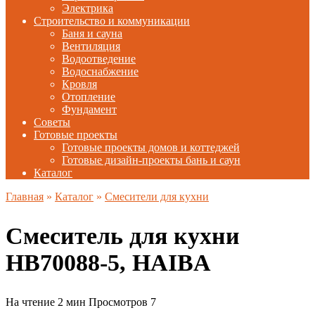
Электрика
Строительство и коммуникации
Баня и сауна
Вентиляция
Водоотведение
Водоснабжение
Кровля
Отопление
Фундамент
Советы
Готовые проекты
Готовые проекты домов и коттеджей
Готовые дизайн-проекты бань и саун
Каталог
Главная
»
Каталог
»
Смесители для кухни
Смеситель для кухни
HB70088-5, HAIBA
На чтение
2 мин
Просмотров
7