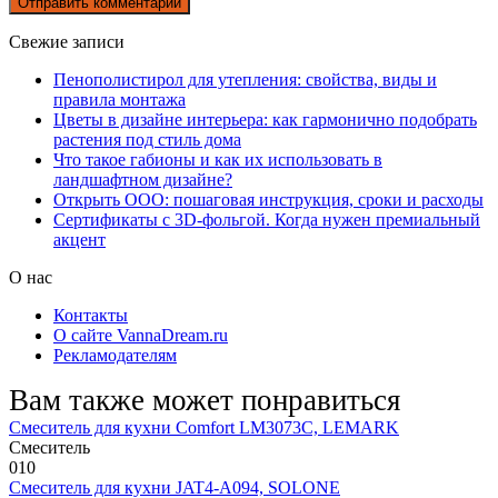
Свежие записи
Пенополистирол для утепления: свойства, виды и
правила монтажа
Цветы в дизайне интерьера: как гармонично подобрать
растения под стиль дома
Что такое габионы и как их использовать в
ландшафтном дизайне?
Открыть ООО: пошаговая инструкция, сроки и расходы
Сертификаты с 3D-фольгой. Когда нужен премиальный
акцент
О нас
Контакты
О сайте VannaDream.ru
Рекламодателям
Вам также может понравиться
Смеситель для кухни Comfort LM3073C, LEMARK
Смеситель
0
10
Смеситель для кухни JAT4-A094, SOLONE