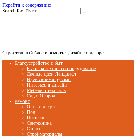
Перейти к содержанию
Search for:
Строительный блог о ремонте, дизайне и декоре
Благоустройство и быт
Бытовая техника и оборудование
Дачные идеи Ландшафт
Идеи своими руками
Интерьер и Дизайн
Мебель и текстиль
Сад и Огород
Ремонт
Окна и двери
Пол
Потолок
Сантехника
Стены
Стройматериалы