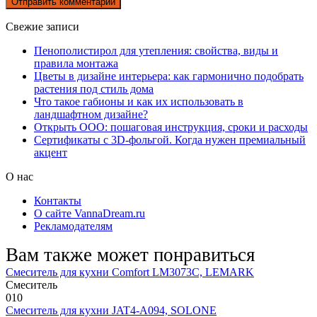
Свежие записи
Пенополистирол для утепления: свойства, виды и
правила монтажа
Цветы в дизайне интерьера: как гармонично подобрать
растения под стиль дома
Что такое габионы и как их использовать в
ландшафтном дизайне?
Открыть ООО: пошаговая инструкция, сроки и расходы
Сертификаты с 3D-фольгой. Когда нужен премиальный
акцент
О нас
Контакты
О сайте VannaDream.ru
Рекламодателям
Вам также может понравиться
Смеситель для кухни Comfort LM3073C, LEMARK
Смеситель
0
10
Смеситель для кухни JAT4-A094, SOLONE