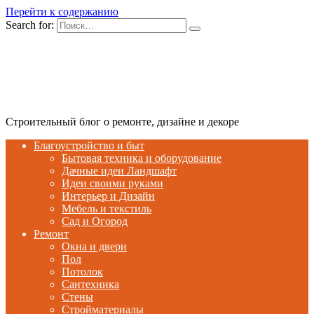
Перейти к содержанию
Search for:
Строительный блог о ремонте, дизайне и декоре
Благоустройство и быт
Бытовая техника и оборудование
Дачные идеи Ландшафт
Идеи своими руками
Интерьер и Дизайн
Мебель и текстиль
Сад и Огород
Ремонт
Окна и двери
Пол
Потолок
Сантехника
Стены
Стройматериалы