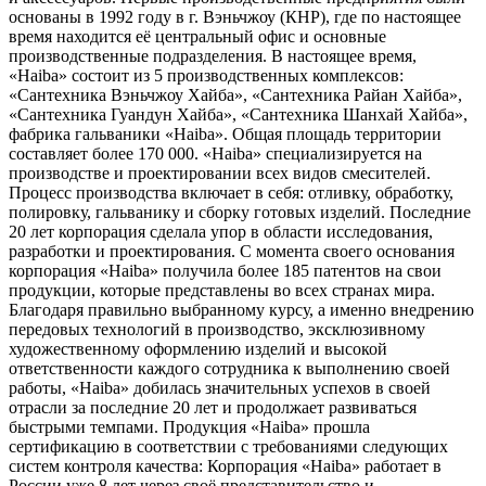
основаны в 1992 году в г. Вэньчжоу (КНР), где по настоящее
время находится её центральный офис и основные
производственные подразделения. В настоящее время,
«Haiba» состоит из 5 производственных комплексов:
«Сантехника Вэньчжоу Хайба», «Сантехника Райан Хайба»,
«Сантехника Гуандун Хайба», «Сантехника Шанхай Хайба»,
фабрика гальваники «Haiba». Общая площадь территории
составляет более 170 000. «Haiba» специализируется на
производстве и проектировании всех видов смесителей.
Процесс производства включает в себя: отливку, обработку,
полировку, гальванику и сборку готовых изделий. Последние
20 лет корпорация сделала упор в области исследования,
разработки и проектирования. С момента своего основания
корпорация «Haiba» получила более 185 патентов на свои
продукции, которые представлены во всех странах мира.
Благодаря правильно выбранному курсу, а именно внедрению
передовых технологий в производство, эксклюзивному
художественному оформлению изделий и высокой
ответственности каждого сотрудника к выполнению своей
работы, «Haiba» добилась значительных успехов в своей
отрасли за последние 20 лет и продолжает развиваться
быстрыми темпами. Продукция «Haiba» прошла
сертификацию в соответствии с требованиями следующих
систем контроля качества: Корпорация «Haiba» работает в
России уже 8 лет через своё представительство и