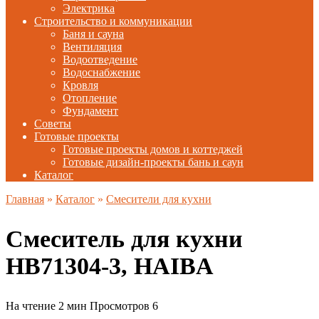
Электрика
Строительство и коммуникации
Баня и сауна
Вентиляция
Водоотведение
Водоснабжение
Кровля
Отопление
Фундамент
Советы
Готовые проекты
Готовые проекты домов и коттеджей
Готовые дизайн-проекты бань и саун
Каталог
Главная
»
Каталог
»
Смесители для кухни
Смеситель для кухни
HB71304-3, HAIBA
На чтение
2 мин
Просмотров
6