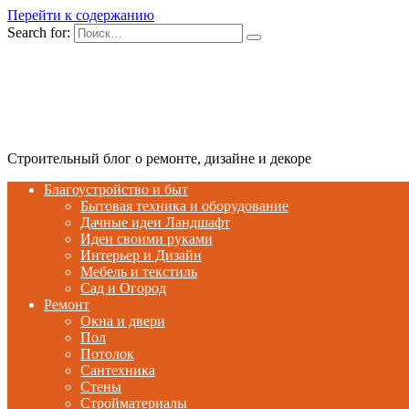
Перейти к содержанию
Search for:
Строительный блог о ремонте, дизайне и декоре
Благоустройство и быт
Бытовая техника и оборудование
Дачные идеи Ландшафт
Идеи своими руками
Интерьер и Дизайн
Мебель и текстиль
Сад и Огород
Ремонт
Окна и двери
Пол
Потолок
Сантехника
Стены
Стройматериалы