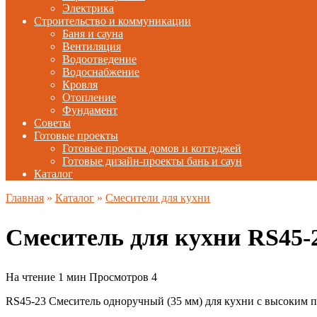
Электрика
Строительство и коммуникации
Баня и сауна
Вентиляция
Водоотведение
Водоснабжение
Кровля
Отопление
Фундамент
Советы
Готовые проекты
Готовые проекты домов и коттеджей
Готовые дизайн-проекты бань и саун
Каталог
Главная
»
Каталог
»
Смесители для кухни
Смеситель для кухни RS45
На чтение
1 мин
Просмотров
4
RS45-23 Смеситель одноручный (35 мм) для кухни с высоким 