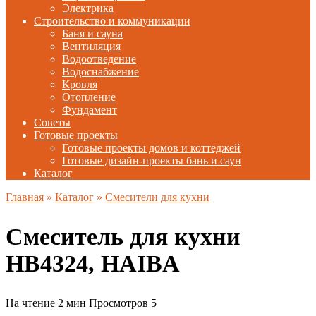
Электрика
Строительство и коммуникации
Баня и сауна
Вентиляция
Водоотведение
Водоснабжение
Кровля
Отопление
Фундамент
Советы
Готовые проекты
Готовые проекты домов и коттеджей
Готовые дизайн-проекты бань и саун
Каталог
Главная
»
Каталог
»
Смесители для кухни
Смеситель для кухни
HB4324, HAIBA
На чтение
2 мин
Просмотров
5