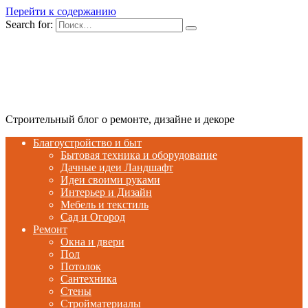
Перейти к содержанию
Search for:
Строительный блог о ремонте, дизайне и декоре
Благоустройство и быт
Бытовая техника и оборудование
Дачные идеи Ландшафт
Идеи своими руками
Интерьер и Дизайн
Мебель и текстиль
Сад и Огород
Ремонт
Окна и двери
Пол
Потолок
Сантехника
Стены
Стройматериалы