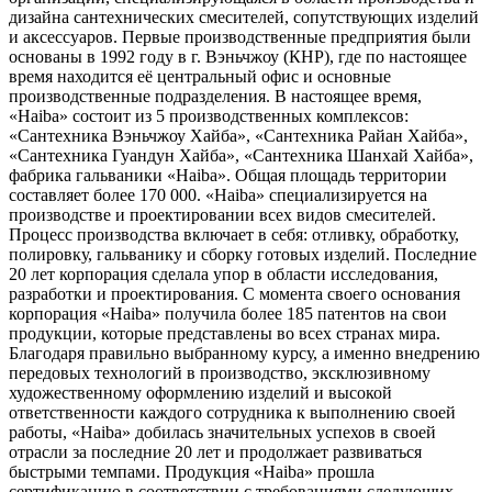
дизайна сантехнических смесителей, сопутствующих изделий
и аксессуаров. Первые производственные предприятия были
основаны в 1992 году в г. Вэньчжоу (КНР), где по настоящее
время находится её центральный офис и основные
производственные подразделения. В настоящее время,
«Haiba» состоит из 5 производственных комплексов:
«Сантехника Вэньчжоу Хайба», «Сантехника Райан Хайба»,
«Сантехника Гуандун Хайба», «Сантехника Шанхай Хайба»,
фабрика гальваники «Haiba». Общая площадь территории
составляет более 170 000. «Haiba» специализируется на
производстве и проектировании всех видов смесителей.
Процесс производства включает в себя: отливку, обработку,
полировку, гальванику и сборку готовых изделий. Последние
20 лет корпорация сделала упор в области исследования,
разработки и проектирования. С момента своего основания
корпорация «Haiba» получила более 185 патентов на свои
продукции, которые представлены во всех странах мира.
Благодаря правильно выбранному курсу, а именно внедрению
передовых технологий в производство, эксклюзивному
художественному оформлению изделий и высокой
ответственности каждого сотрудника к выполнению своей
работы, «Haiba» добилась значительных успехов в своей
отрасли за последние 20 лет и продолжает развиваться
быстрыми темпами. Продукция «Haiba» прошла
сертификацию в соответствии с требованиями следующих