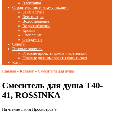
Электрика
Строительство и коммуникации
Баня и сауна
Вентиляция
Водоотведение
Водоснабжение
Кровля
Отопление
Фундамент
Советы
Готовые проекты
Готовые проекты домов и коттеджей
Готовые дизайн-проекты бань и саун
Каталог
Главная
»
Каталог
»
Смесители для душа
Смеситель для душа T40-
41, ROSSINKA
На чтение
1 мин
Просмотров
9