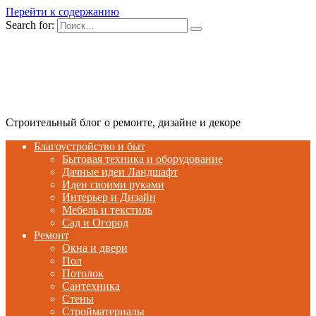
Перейти к содержанию
Search for:
Строительный блог о ремонте, дизайне и декоре
Благоустройство и быт
Бытовая техника и оборудование
Дачные идеи Ландшафт
Идеи своими руками
Интерьер и Дизайн
Мебель и текстиль
Сад и Огород
Ремонт
Окна и двери
Пол
Потолок
Сантехника
Стены
Стройматериалы