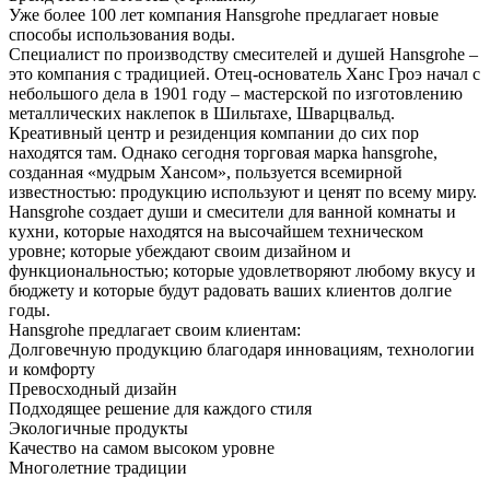
Уже более 100 лет компания Hansgrohe предлагает новые
способы использования воды.
Специалист по производству смесителей и душей Hansgrohe –
это компания с традицией. Отец-основатель Ханс Гроэ начал с
небольшого дела в 1901 году – мастерской по изготовлению
металлических наклепок в Шильтахе, Шварцвальд.
Креативный центр и резиденция компании до сих пор
находятся там. Однако сегодня торговая марка hansgrohe,
созданная «мудрым Хансом», пользуется всемирной
известностью: продукцию используют и ценят по всему миру.
Hansgrohe создает души и смесители для ванной комнаты и
кухни, которые находятся на высочайшем техническом
уровне; которые убеждают своим дизайном и
функциональностью; которые удовлетворяют любому вкусу и
бюджету и которые будут радовать ваших клиентов долгие
годы.
Hansgrohe предлагает своим клиентам:
Долговечную продукцию благодаря инновациям, технологии
и комфорту
Превосходный дизайн
Подходящее решение для каждого стиля
Экологичные продукты
Качество на самом высоком уровне
Многолетние традиции