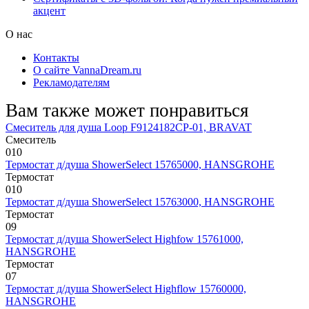
акцент
О нас
Контакты
О сайте VannaDream.ru
Рекламодателям
Вам также может понравиться
Смеситель для душа Loop F9124182CP-01, BRAVAT
Смеситель
0
10
Термостат д/душа ShowerSelect 15765000, HANSGROHE
Термостат
0
10
Термостат д/душа ShowerSelect 15763000, HANSGROHE
Термостат
0
9
Термостат д/душа ShowerSelect Highfow 15761000,
HANSGROHE
Термостат
0
7
Термостат д/душа ShowerSelect Highflow 15760000,
HANSGROHE