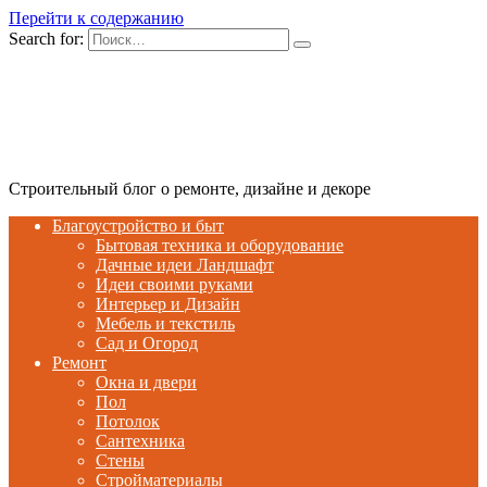
Перейти к содержанию
Search for:
Строительный блог о ремонте, дизайне и декоре
Благоустройство и быт
Бытовая техника и оборудование
Дачные идеи Ландшафт
Идеи своими руками
Интерьер и Дизайн
Мебель и текстиль
Сад и Огород
Ремонт
Окна и двери
Пол
Потолок
Сантехника
Стены
Стройматериалы