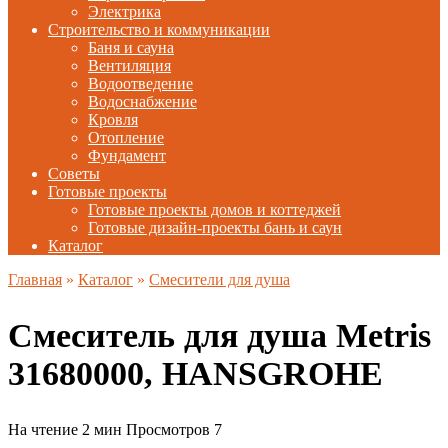
Электрика
Строительство и коммуникации
Баня и сауна
Вентиляция
Водоотведение
Водоснабжение
Кровля
Отопление
Фундамент
Советы
Готовые проекты
Готовые проекты домов и коттеджей
Готовые дизайн-проекты бань и саун
Каталог
Главная
»
Каталог
»
Смесители для душа
Смеситель для душа Metris
31680000, HANSGROHE
На чтение
2 мин
Просмотров
7