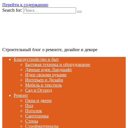
Перейти к содержанию
Search for:
Строительный блог о ремонте, дизайне и декоре
Благоустройство и быт
Бытовая техника и оборудование
Дачные идеи Ландшафт
Идеи своими руками
Интерьер и Дизайн
Мебель и текстиль
Сад и Огород
Ремонт
Окна и двери
Пол
Потолок
Сантехника
Стены
Стройматериалы