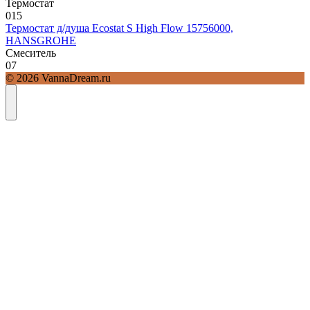
Термостат
0
15
Термостат д/душа Ecostat S High Flow 15756000,
HANSGROHE
Смеситель
0
7
© 2026 VannaDream.ru