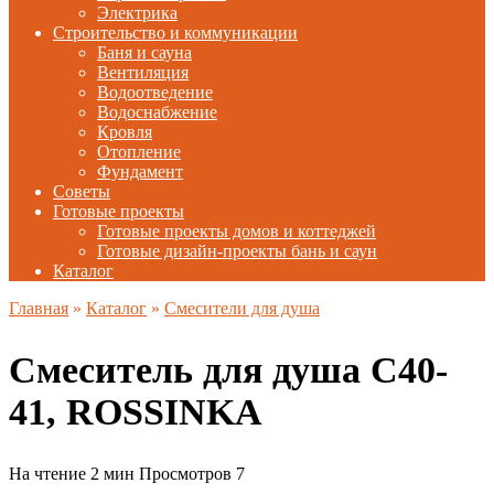
Электрика
Строительство и коммуникации
Баня и сауна
Вентиляция
Водоотведение
Водоснабжение
Кровля
Отопление
Фундамент
Советы
Готовые проекты
Готовые проекты домов и коттеджей
Готовые дизайн-проекты бань и саун
Каталог
Главная
»
Каталог
»
Смесители для душа
Смеситель для душа C40-
41, ROSSINKA
На чтение
2 мин
Просмотров
7