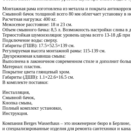
Монтажная рама изготовлена из металла и покрыта антикорро
Смывной бачок толщиной всего 80 мм облегчает установку в н
Расчетная нагрузка: 400 кг.
Межосевое расстояние: 18 и 23 см.
Объем смывного бачка: 8,5 л. Возможность настройки слива в ди
Термостойкая шумоизоляция: уровень шума всего 13-18 дБ при 
Подключение воды: сверху.
Габариты (ГШВ): 17.5×52.5×139 см.
Регулируемая высота монтажной рамы: 115-139 см.
Двухрежимная клавиша смыва:
Выполнена в лаконичном современном стиле и дополнит больш
Материал: пластик.
Покрытие цвета глянцевый хром.
Габариты (ДШВ): 1.1×22.6×16.5 см.
В комплекте поставки:
Инсталляция,
Смывной бачок,
Кнопка смыва,
Полный комплект установки,
Инструкция.
Компания Berges Wasserhaus – это инженерное бюро в Берлине,
и специализированные изделия для ремонта сантехники и кана