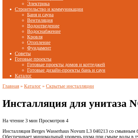
Электрика
Строительство и коммуникации
Баня и сауна
Вентиляция
Водоотведение
Водоснабжение
Кровля
Отопление
Фундамент
Советы
Готовые проекты
Готовые проекты домов и коттеджей
Готовые дизайн-проекты бань и саун
Каталог
Главная
»
Каталог
»
Скрытые инсталляции
Инсталляция для унитаза 
На чтение
3 мин
Просмотров
4
Инсталляция Berges Wasserhaus Novum L3 040213 со смывным 
Обеспечивает минимальный уровень шума при смыве воды в туа