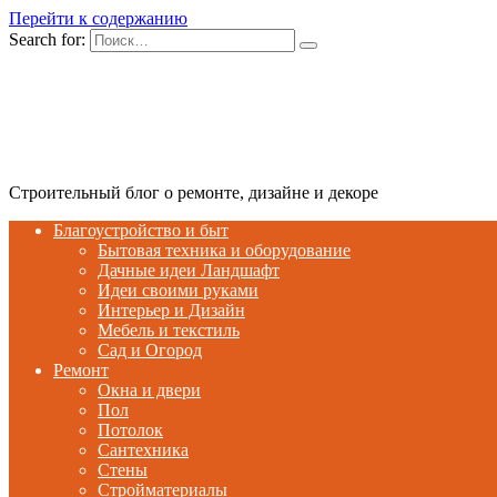
Перейти к содержанию
Search for:
Строительный блог о ремонте, дизайне и декоре
Благоустройство и быт
Бытовая техника и оборудование
Дачные идеи Ландшафт
Идеи своими руками
Интерьер и Дизайн
Мебель и текстиль
Сад и Огород
Ремонт
Окна и двери
Пол
Потолок
Сантехника
Стены
Стройматериалы