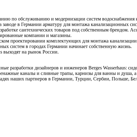
панию по обслуживанию и модернизации систем водоснабжения 
на заводе в Германии арматуру для монтажа канализационных си
зработке сантехнических товаров под собственным брендом. Ас
зированные компании и магазины.
ческом проектировании комплектующих для монтажа канализации 
ных систем в городах Германии начинает собственную жизнь.
us выходят на рынок России.
нные разработки дизайнеров и инженеров Berges Wasserhaus: сид
дренажные каналы и сливные трапы, карнизы для ванны и душа, 
щадях наших партнеров в Германии, Турции, Сербии, Польше, Б