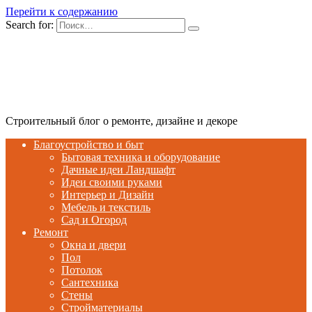
Перейти к содержанию
Search for:
Строительный блог о ремонте, дизайне и декоре
Благоустройство и быт
Бытовая техника и оборудование
Дачные идеи Ландшафт
Идеи своими руками
Интерьер и Дизайн
Мебель и текстиль
Сад и Огород
Ремонт
Окна и двери
Пол
Потолок
Сантехника
Стены
Стройматериалы