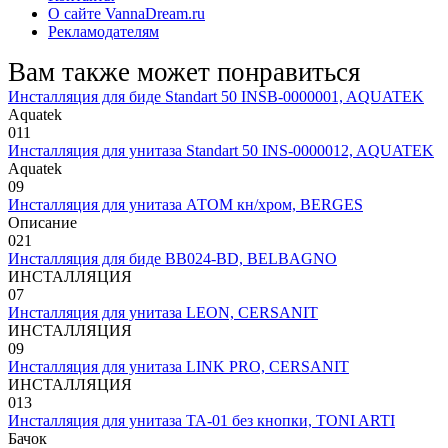
О сайте VannaDream.ru
Рекламодателям
Вам также может понравиться
Инсталляция для биде Standart 50 INSB-0000001, AQUATEK
Aquatek
0
11
Инсталляция для унитаза Standart 50 INS-0000012, AQUATEK
Aquatek
0
9
Инсталляция для унитаза АТОМ кн/хром, BERGES
Описание
0
21
Инсталляция для биде BB024-BD, BELBAGNO
ИНСТАЛЛЯЦИЯ
0
7
Инсталляция для унитаза LEON, CERSANIT
ИНСТАЛЛЯЦИЯ
0
9
Инсталляция для унитаза LINK PRO, CERSANIT
ИНСТАЛЛЯЦИЯ
0
13
Инсталляция для унитаза TA-01 без кнопки, TONI ARTI
Бачок