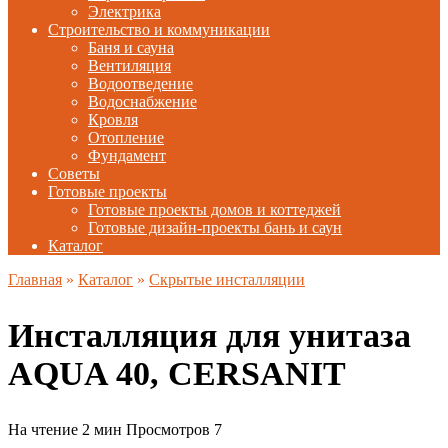
Электрика
Строительство и коммуникации
Баня и сауна
Вентиляция
Водоотведение
Водоснабжение
Кровля
Отопление
Фундамент
Советы
Готовые проекты
Готовые проекты домов и коттеджей
Готовые дизайн-проекты бань и саун
Каталог
Главная
»
Каталог
»
Скрытые инсталляции
Инсталляция для унитаза
AQUA 40, CERSANIT
На чтение
2 мин
Просмотров
7