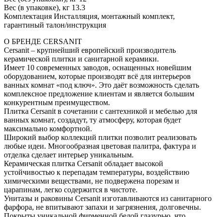
Вес (в упаковке), кг 13.3
Комплектация Инсталляция, монтажный комплект,
гарантиный талон/инструкция
О БРЕНДЕ CERSANIT
Cersanit – крупнейший европейский производитель
керамической плитки и санитарной керамики.
Имеет 10 современных заводов, оснащенных новейшим
оборудованием, которые производят всё для интерьеров
ванных комнат «под ключ». Это даёт возможность сделать
комплексное предложение клиентам и является большим
конкурентным преимуществом.
Плитка Cersanit в сочетании с сантехникой и мебелью для
ванных комнат, создадут, ту атмосферу, которая будет
максимально комфортной.
Широкий выбор коллекций плитки позволит реализовать
любые идеи. Многообразная цветовая палитра, фактура и
отделка сделает интерьер уникальным.
Керамическая плитка Cersanit обладает высокой
устойчивостью к перепадам температуры, воздействию
химическими веществами, не подвержена порезам и
царапинам, легко содержится в чистоте.
Унитазы и раковины Cersanit изготавливаются из санитарного
фарфора, не впитывают запахи и загрязнения, долговечны.
Покрыты уникальной фирменной белой глазурью, что