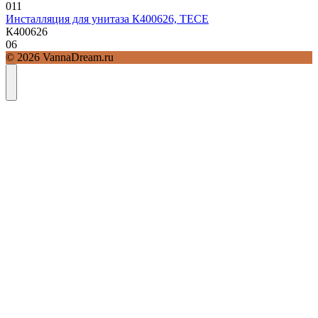
0
11
Инсталляция для унитаза К400626, TECE
К400626
0
6
© 2026 VannaDream.ru