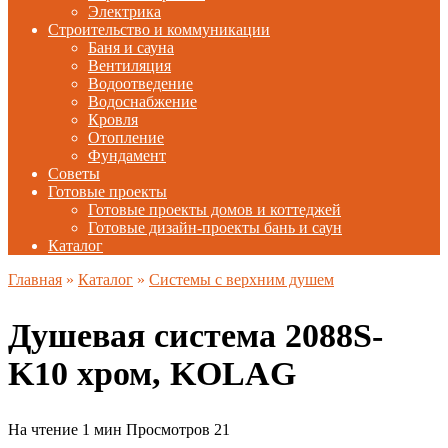
Электрика
Строительство и коммуникации
Баня и сауна
Вентиляция
Водоотведение
Водоснабжение
Кровля
Отопление
Фундамент
Советы
Готовые проекты
Готовые проекты домов и коттеджей
Готовые дизайн-проекты бань и саун
Каталог
Главная
»
Каталог
»
Системы с верхним душем
Душевая система 2088S-
K10 хром, KOLAG
На чтение
1 мин
Просмотров
21