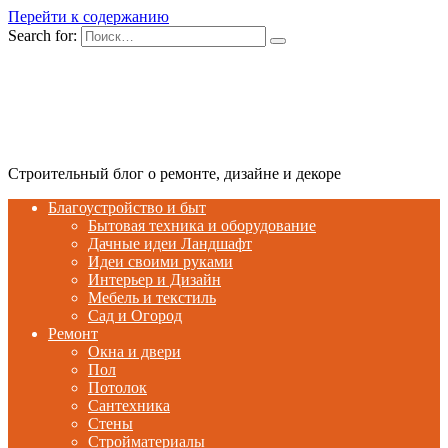
Перейти к содержанию
Search for:
Строительный блог о ремонте, дизайне и декоре
Благоустройство и быт
Бытовая техника и оборудование
Дачные идеи Ландшафт
Идеи своими руками
Интерьер и Дизайн
Мебель и текстиль
Сад и Огород
Ремонт
Окна и двери
Пол
Потолок
Сантехника
Стены
Стройматериалы