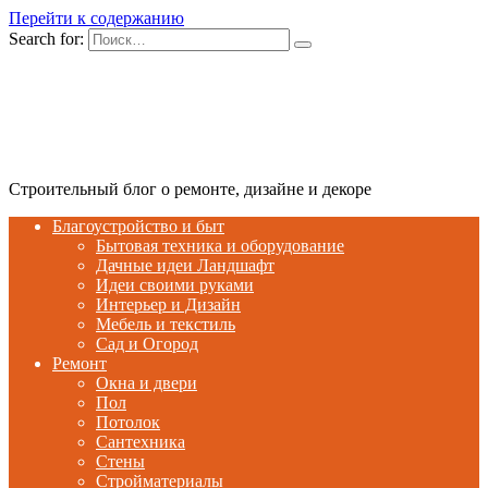
Перейти к содержанию
Search for:
Строительный блог о ремонте, дизайне и декоре
Благоустройство и быт
Бытовая техника и оборудование
Дачные идеи Ландшафт
Идеи своими руками
Интерьер и Дизайн
Мебель и текстиль
Сад и Огород
Ремонт
Окна и двери
Пол
Потолок
Сантехника
Стены
Стройматериалы