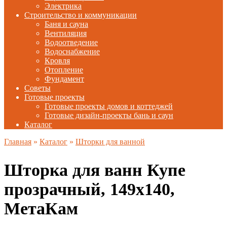
Электрика
Строительство и коммуникации
Баня и сауна
Вентиляция
Водоотведение
Водоснабжение
Кровля
Отопление
Фундамент
Советы
Готовые проекты
Готовые проекты домов и коттеджей
Готовые дизайн-проекты бань и саун
Каталог
Главная
»
Каталог
»
Шторки для ванной
Шторка для ванн Купе
прозрачный, 149х140,
МетаКам