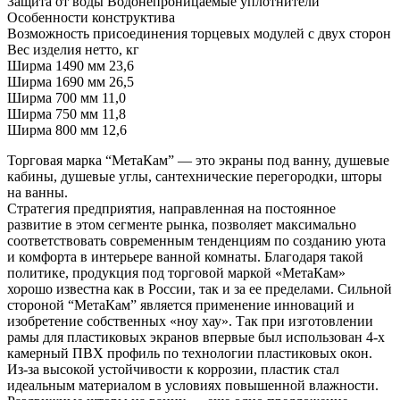
Защита от воды Водонепроницаемые уплотнители
Особенности конструктива
Возможность присоединения торцевых модулей с двух сторон
Вес изделия нетто, кг
Ширма 1490 мм 23,6
Ширма 1690 мм 26,5
Ширма 700 мм 11,0
Ширма 750 мм 11,8
Ширма 800 мм 12,6
Торговая марка “МетаКам” — это экраны под ванну, душевые
кабины, душевые углы, сантехнические перегородки, шторы
на ванны.
Стратегия предприятия, направленная на постоянное
развитие в этом сегменте рынка, позволяет максимально
соответствовать современным тенденциям по созданию уюта
и комфорта в интерьере ванной комнаты. Благодаря такой
политике, продукция под торговой маркой «МетаКам»
хорошо известна как в России, так и за ее пределами. Сильной
стороной “МетаКам” является применение инноваций и
изобретение собственных «ноу хау». Так при изготовлении
рамы для пластиковых экранов впервые был использован 4-х
камерный ПВХ профиль по технологии пластиковых окон.
Из-за высокой устойчивости к коррозии, пластик стал
идеальным материалом в условиях повышенной влажности.