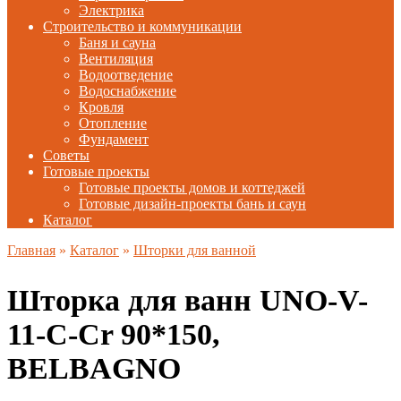
Электрика
Строительство и коммуникации
Баня и сауна
Вентиляция
Водоотведение
Водоснабжение
Кровля
Отопление
Фундамент
Советы
Готовые проекты
Готовые проекты домов и коттеджей
Готовые дизайн-проекты бань и саун
Каталог
Главная
»
Каталог
»
Шторки для ванной
Шторка для ванн UNO-V-
11-C-Cr 90*150,
BELBAGNO