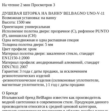
На чтение
2 мин
Просмотров
3
ДУШЕВАЯ ШТОРКА НА ВАННУ BELBAGNO UNO-V-11
Возможная установка: на ванну
Высота: 1500 мм
Ориентация: универсальная
Исполнение полотна двери: прозрачное (C), рифленое PUNTO
(P), шиншилла (СН)
Одна неподвижная и одна распашная секция
Толщина полотна двери: 5 мм
Цвет профиля: хром
Материал полотна двери: закаленное стекло, стандарт
EN12150-1:2000
Материал профиля: анодированный алюминий, стандарт
DIN17611 2007
Гарантия: 3 года с даты продажи, за исключением
резинотехнических изделий
-резинотехнические изделия (силиконовые уплотнители,
магнитные уплотнители, ) 1 год с даты продажи
О Бренде
Итальянский бренд BelBagno известен как производитель
модной сантехники в современном стиле. Продукция данного
производителя относятся к средней ценовой категории,
отвечает современным тенденциям в области дизайна ванных