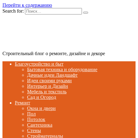
Перейти к содержанию
Search for:
Строительный блог о ремонте, дизайне и декоре
Благоустройство и быт
Бытовая техника и оборудование
Дачные идеи Ландшафт
Идеи своими руками
Интерьер и Дизайн
Мебель и текстиль
Сад и Огород
Ремонт
Окна и двери
Пол
Потолок
Сантехника
Стены
Стройматериалы