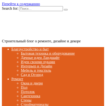
Перейти к содержанию
Search for:
Строительный блог о ремонте, дизайне и декоре
Благоустройство и быт
Бытовая техника и оборудование
Дачные идеи Ландшафт
Идеи своими руками
Интерьер и Дизайн
Мебель и текстиль
Сад и Огород
Ремонт
Окна и двери
Пол
Потолок
Сантехника
Стены
Стройматериалы