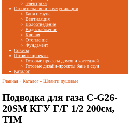
Электрика
Строительство и коммуникации
Баня и сауна
Вентиляция
Водоотведение
Водоснабжение
Кровля
Отопление
Фундамент
Советы
Готовые проекты
Готовые проекты домов и коттеджей
Готовые дизайн-проекты бань и саун
Каталог
Главная
»
Каталог
»
Шланги душевые
Подводка для газа C-G26-
20SM КГУ Г/Г 1/2 200см,
TIM