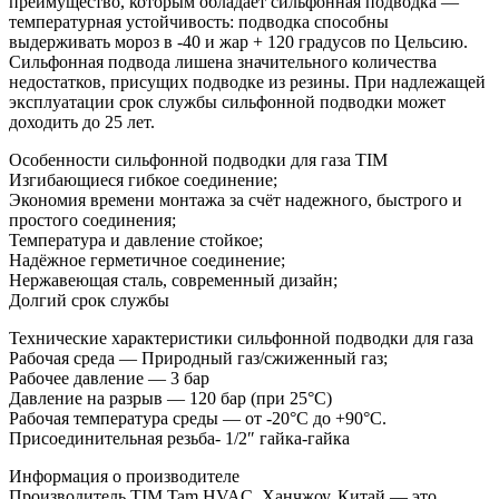
преимущество, которым обладает сильфонная подводка —
температурная устойчивость: подводка способны
выдерживать мороз в -40 и жар + 120 градусов по Цельсию.
Сильфонная подвода лишена значительного количества
недостатков, присущих подводке из резины. При надлежащей
эксплуатации срок службы сильфонной подводки может
доходить до 25 лет.
Особенности сильфонной подводки для газа TIM
Изгибающиеся гибкое соединение;
Экономия времени монтажа за счёт надежного, быстрого и
простого соединения;
Температура и давление стойкое;
Надёжное герметичное соединение;
Нержавеющая сталь, современный дизайн;
Долгий срок службы
Технические характеристики сильфонной подводки для газа
Рабочая среда — Природный газ/сжиженный газ;
Рабочее давление — 3 бар
Давление на разрыв — 120 бар (при 25°С)
Рабочая температура среды — от -20°С до +90°С.
Присоединительная резьба- 1/2″ гайка-гайка
Информация о производителе
Производитель TIM Tam HVAC, Ханчжоу, Китай — это