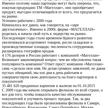
Именно поэтому наши партнеры могут быть уверены, что,
покупая продукцию ТМ «Магеллан», они приобретают
продукт, выгодно отличающийся от всего, что предлагается
на рынке.
Успешно работаем с 2000 года
Начиналось все давно, как говорится, на «заре
двухтысячных». Именно в 2000г. фирма «МАГЕЛЛАН»
родилась и начала свой путь к лидерству на рынке.
Последующие годы стали временем бурного развития:
увеличивался ассортимент товаров, росли складские и
производственные площади, численность сотрудников,
расширялась география продаж
4 176 дилеров в России работают с компанией «Магеллан»
Возникает закономерный вопрос: чем же обусловлена такая
популярность компании? Ответ прост: компания «Магеллан»
сама «сделала свое имя. Не делая громких заявлений, не давая
пустых обещаний, мы изо дня в день работаем и
совершенствуем свою деятельность на благо партнеров и
покупателей
35 481 620 проданных карнизов и жалюзи на 01.10.2015
С 2009 года мы начали открывать филиалы по всей стране, а
все для того, чтобы повысить качество обслуживания
покупателей и улучшить процесс продаж. Так, за два
последующих года были организованы филиалы в Самаре,
Новосибирске, Краснодаре, Санкт-Петербурге, Москве.