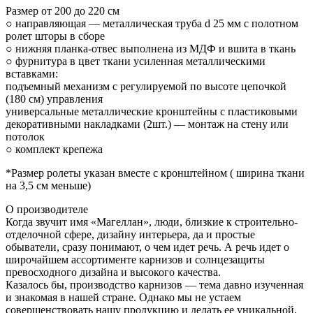
Размер от 200 до 220 см
○ направляющая — металлическая труба d 25 мм с полотном
ролет шторы в сборе
○ нижняя планка-отвес выполнена из МДФ и вшита в ткань
○ фурнитура в цвет ткани усиленная металлическими
вставками:
подъемный механизм с регулируемой по высоте цепочкой
(180 см) управления
универсальные металлические кронштейны с пластиковыми
декоративными накладками (2шт.) — монтаж на стену или
потолок
○ комплект крепежа
*Размер ролеты указан вместе с кронштейном ( ширина ткани
на 3,5 см меньше)
О производителе
Когда звучит имя «Магеллан», люди, близкие к строительно-
отделочной сфере, дизайну интерьера, да и простые
обыватели, сразу понимают, о чем идет речь. А речь идет о
широчайшем ассортименте карнизов и солнцезащиты
превосходного дизайна и высокого качества.
Казалось бы, производство карнизов — тема давно изученная
и знакомая в нашей стране. Однако мы не устаем
совершенствовать нашу продукцию и делать ее уникальной.