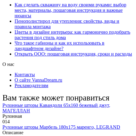
Как сделать скважину на воду своими руками: выбор
места, материалы, пошаговая инструкция и важные
нюансы
Пенополистирол для утепления: свойства, виды и
правила монтажа
Цветы в дизайне интерьера: как гармонично подобрать
растения под стиль дома
Что такое габионы и как их использовать в
ландшафтном дизайне?
Открыть ООО: пошаговая инструкция, сроки и расходы
О нас
Контакты
О сайте VannaDream.ru
Рекламодателям
Вам также может понравиться
Рулонные шторы Кавандоли 65х160 бежевый джут,
МАГЕЛЛАН
Рулонная
0
14
Рулонные шторы Марбель 180х175 маренго, LEGRAND
Описание