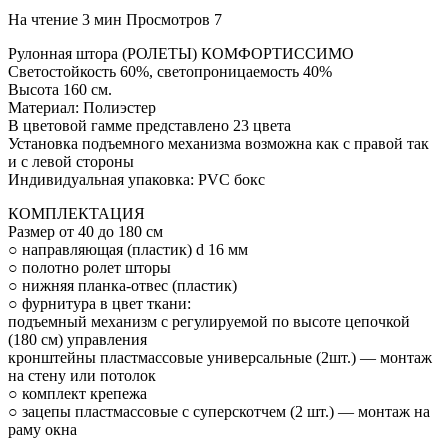
На чтение
3 мин
Просмотров
7
Рулонная штора (РОЛЕТЫ) КОМФОРТИССИМО
Светостойкость 60%, светопроницаемость 40%
Высота 160 см.
Материал: Полиэстер
В цветовой гамме представлено 23 цвета
Установка подъемного механизма возможна как с правой так
и с левой стороны
Индивидуальная упаковка: PVC бокс
КОМПЛЕКТАЦИЯ
Размер от 40 до 180 см
○ направляющая (пластик) d 16 мм
○ полотно ролет шторы
○ нижняя планка-отвес (пластик)
○ фурнитура в цвет ткани:
подъемный механизм с регулируемой по высоте цепочкой
(180 см) управления
кронштейны пластмассовые универсальные (2шт.) — монтаж
на стену или потолок
○ комплект крепежа
○ зацепы пластмассовые с суперскотчем (2 шт.) — монтаж на
раму окна