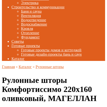
Электрика
Строительство и коммуникации
Баня и сауна
Вентиляция
Водоотведение
Водоснабжение
Кровля
Отопление
Фундамент
Советы
Готовые проекты
Готовые проекты домов и коттеджей
Готовые дизайн-проекты бань и саун
Каталог
Главная
»
Каталог
»
Рулонные шторы
Рулонные шторы
Комфортиссимо 220х160
оливковый, МАГЕЛЛАН