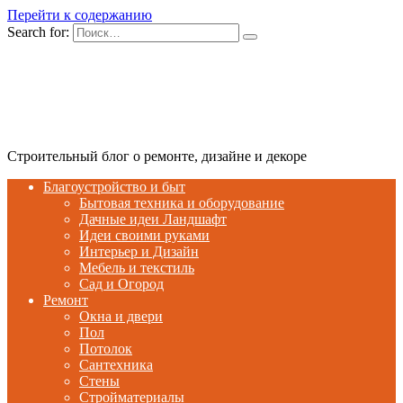
Перейти к содержанию
Search for:
Строительный блог о ремонте, дизайне и декоре
Благоустройство и быт
Бытовая техника и оборудование
Дачные идеи Ландшафт
Идеи своими руками
Интерьер и Дизайн
Мебель и текстиль
Сад и Огород
Ремонт
Окна и двери
Пол
Потолок
Сантехника
Стены
Стройматериалы