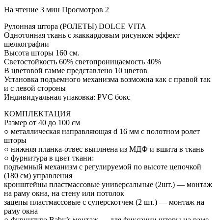
На чтение
3 мин
Просмотров
2
Рулонная штора (РОЛЕТЫ) DOLCE VITA
Однотонная ткань с жаккардовым рисунком эффект
шелкографии
Высота шторы 160 см.
Светостойкость 60% светопроницаемость 40%
В цветовой гамме представлено 10 цветов
Установка подъемного механизма возможна как с правой так
и с левой стороны
Индивидуальная упаковка: PVC бокс
КОМПЛЕКТАЦИЯ
Размер от 40 до 100 см
○ металлическая направляющая d 16 мм с полотном ролет
шторы
○ нижняя планка-отвес выплнена из МДФ и вшита в ткань
○ фурнитура в цвет ткани:
подъемный механизм с регулируемой по высоте цепочкой
(180 см) управления
кронштейны пластмассовые универсальные (2шт.) — монтаж
на раму окна, на стену или потолок
зацепы пластмассовые с суперскотчем (2 шт.) — монтаж на
раму окна
○ фурнитура Baby’s монтаж — для фиксации шторы на раме