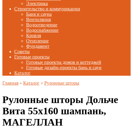
Электрика
Строительство и коммуникации
Баня и сауна
Вентиляция
Водоотведение
Водоснабжение
Кровля
Отопление
Фундамент
Советы
Готовые проекты
Готовые проекты домов и коттеджей
Готовые дизайн-проекты бань и саун
Каталог
Главная
»
Каталог
»
Рулонные шторы
Рулонные шторы Дольче
Вита 55х160 шампань,
МАГЕЛЛАН