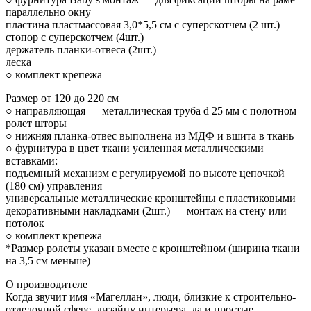
параллельно окну
пластина пластмассовая 3,0*5,5 см с суперскотчем (2 шт.)
стопор с суперскотчем (4шт.)
держатель планки-отвеса (2шт.)
леска
○ комплект крепежа
Размер от 120 до 220 см
○ направляющая — металлическая труба d 25 мм с полотном
ролет шторы
○ нижняя планка-отвес выполнена из МДФ и вшита в ткань
○ фурнитура в цвет ткани усиленная металлическими
вставками:
подъемный механизм с регулируемой по высоте цепочкой
(180 см) управления
универсальные металлические кронштейны с пластиковыми
декоративными накладками (2шт.) — монтаж на стену или
потолок
○ комплект крепежа
*Размер ролеты указан вместе с кронштейном (ширина ткани
на 3,5 см меньше)
О производителе
Когда звучит имя «Магеллан», люди, близкие к строительно-
отделочной сфере, дизайну интерьера, да и простые