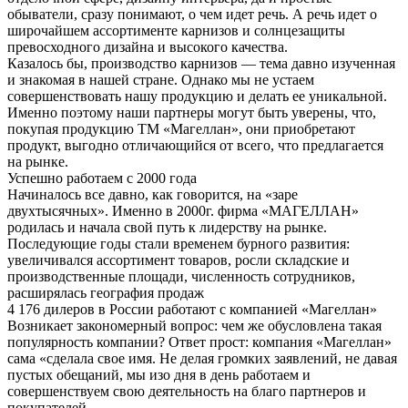
обыватели, сразу понимают, о чем идет речь. А речь идет о
широчайшем ассортименте карнизов и солнцезащиты
превосходного дизайна и высокого качества.
Казалось бы, производство карнизов — тема давно изученная
и знакомая в нашей стране. Однако мы не устаем
совершенствовать нашу продукцию и делать ее уникальной.
Именно поэтому наши партнеры могут быть уверены, что,
покупая продукцию ТМ «Магеллан», они приобретают
продукт, выгодно отличающийся от всего, что предлагается
на рынке.
Успешно работаем с 2000 года
Начиналось все давно, как говорится, на «заре
двухтысячных». Именно в 2000г. фирма «МАГЕЛЛАН»
родилась и начала свой путь к лидерству на рынке.
Последующие годы стали временем бурного развития:
увеличивался ассортимент товаров, росли складские и
производственные площади, численность сотрудников,
расширялась география продаж
4 176 дилеров в России работают с компанией «Магеллан»
Возникает закономерный вопрос: чем же обусловлена такая
популярность компании? Ответ прост: компания «Магеллан»
сама «сделала свое имя. Не делая громких заявлений, не давая
пустых обещаний, мы изо дня в день работаем и
совершенствуем свою деятельность на благо партнеров и
покупателей