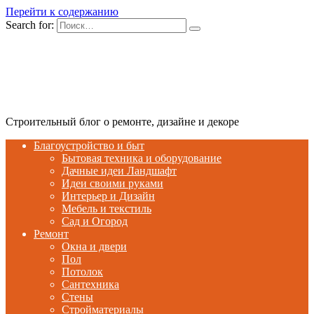
Перейти к содержанию
Search for:
Строительный блог о ремонте, дизайне и декоре
Благоустройство и быт
Бытовая техника и оборудование
Дачные идеи Ландшафт
Идеи своими руками
Интерьер и Дизайн
Мебель и текстиль
Сад и Огород
Ремонт
Окна и двери
Пол
Потолок
Сантехника
Стены
Стройматериалы