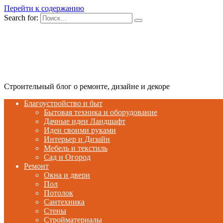
Перейти к содержанию
Search for:
Строительный блог о ремонте, дизайне и декоре
Благоустройство и быт
Бытовая техника и оборудование
Дачные идеи Ландшафт
Идеи своими руками
Интерьер и Дизайн
Мебель и текстиль
Сад и Огород
Ремонт
Окна и двери
Пол
Потолок
Сантехника
Стены
Стройматериалы