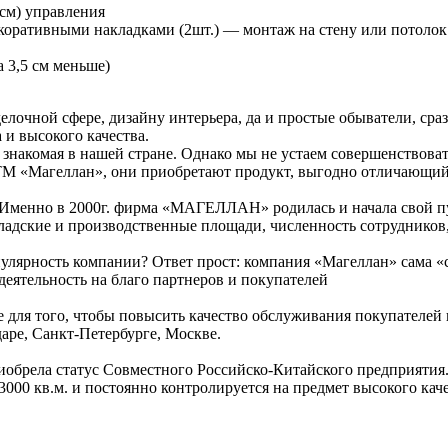
см) управления
оративными накладками (2шт.) — монтаж на стену или потолок
 3,5 см меньше)
елочной сфере, дизайну интерьера, да и простые обыватели, сра
и высокого качества.
и знакомая в нашей стране. Однако мы не устаем совершенствов
М «Магеллан», они приобретают продукт, выгодно отличающийся
». Именно в 2000г. фирма «МАГЕЛЛАН» родилась и начала свой п
кладские и производственные площади, численность сотрудников
улярность компании? Ответ прост: компания «Магеллан» сама «сд
деятельность на благо партнеров и покупателей
се для того, чтобы повысить качество обслуживания покупателей
аре, Санкт-Петербурге, Москве.
иобрела статус Совместного Российско-Китайского предприятия.
3000 кв.м. и постоянно контролируется на предмет высокого кач