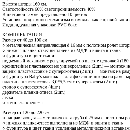
Высота шторы 160 см.
Светостойкость 60% светопроницаемость 40%
В цветовой гамме представлено 10 цветов
Установка подъемного механизма возможна как с правой так и 
Индивидуальная упаковка: PVC бокс
КОМПЛЕКТАЦИЯ
Размер от 40 до 100 см
○ металлическая направляющая d 16 мм с полотном ролет што
○ нижняя планка-отвес выплнена из МДФ и вшита в ткань
○ фурнитура в цвет ткани:
подъемный механизм с регулируемой по высоте цепочкой (180 
кронштейны пластмассовые универсальные (2шт.) — монтаж на 
зацепы пластмассовые с суперскотчем (2 шт.) — монтаж на рам
○ фурнитура Baby’s монтаж — для фиксации шторы на раме па
пластина пластмассовая 3,0*5,5 см с суперскотчем (2 шт.)
стопор с суперскотчем (4шт.)
держатель планки-отвеса (2шт.)
леска
○ комплект крепежа
Размер от 120 до 220 см
○ направляющая — металлическая труба d 25 мм с полотном р
○ нижняя планка-отвес выполнена из МДФ и вшита в ткань
○ фурнитура в цвет ткани усиленная металлическими вставкам