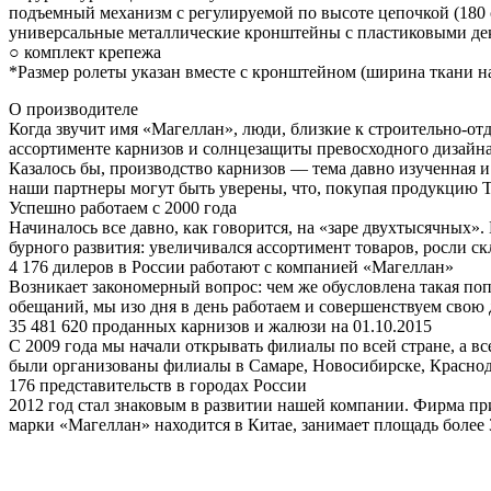
подъемный механизм с регулируемой по высоте цепочкой (180 
универсальные металлические кронштейны с пластиковыми дек
○ комплект крепежа
*Размер ролеты указан вместе с кронштейном (ширина ткани на
О производителе
Когда звучит имя «Магеллан», люди, близкие к строительно-отд
ассортименте карнизов и солнцезащиты превосходного дизайна 
Казалось бы, производство карнизов — тема давно изученная 
наши партнеры могут быть уверены, что, покупая продукцию Т
Успешно работаем с 2000 года
Начиналось все давно, как говорится, на «заре двухтысячных
бурного развития: увеличивался ассортимент товаров, росли с
4 176 дилеров в России работают с компанией «Магеллан»
Возникает закономерный вопрос: чем же обусловлена такая поп
обещаний, мы изо дня в день работаем и совершенствуем свою 
35 481 620 проданных карнизов и жалюзи на 01.10.2015
С 2009 года мы начали открывать филиалы по всей стране, а в
были организованы филиалы в Самаре, Новосибирске, Краснод
176 представительств в городах России
2012 год стал знаковым в развитии нашей компании. Фирма пр
марки «Магеллан» находится в Китае, занимает площадь более 