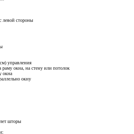
с левой стороны
ры
см) управления
раму окна, на стену или потолок
у окна
раллельно окну
олет шторы
и: