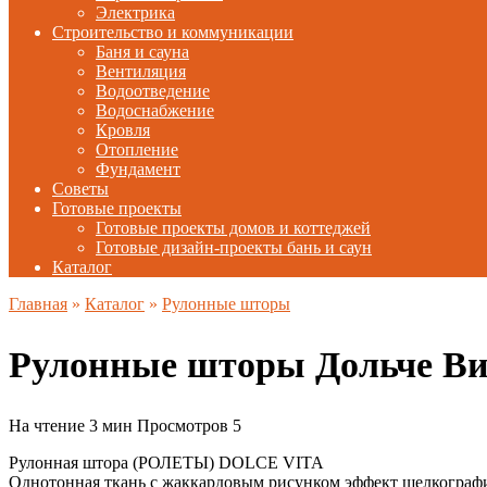
Электрика
Строительство и коммуникации
Баня и сауна
Вентиляция
Водоотведение
Водоснабжение
Кровля
Отопление
Фундамент
Советы
Готовые проекты
Готовые проекты домов и коттеджей
Готовые дизайн-проекты бань и саун
Каталог
Главная
»
Каталог
»
Рулонные шторы
Рулонные шторы Дольче В
На чтение
3 мин
Просмотров
5
Рулонная штора (РОЛЕТЫ) DOLCE VITA
Однотонная ткань с жаккардовым рисунком эффект шелкограф