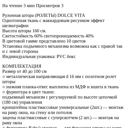
На чтение
3 мин
Просмотров
3
Рулонная штора (РОЛЕТЫ) DOLCE VITA
Однотонная ткань с жаккардовым рисунком эффект
шелкографии
Высота шторы 160 см.
Светостойкость 60% светопроницаемость 40%
В цветовой гамме представлено 10 цветов
Установка подъемного механизма возможна как с правой так
и с левой стороны
Индивидуальная упаковка: PVC бокс
КОМПЛЕКТАЦИЯ
Размер от 40 до 100 см
○ металлическая направляющая d 16 мм с полотном ролет
шторы
○ нижняя планка-отвес выплнена из МДФ и вшита в ткань
○ фурнитура в цвет ткани:
подъемный механизм с регулируемой по высоте цепочкой
(180 см) управления
кронштейны пластмассовые универсальные (2шт.) — монтаж
на раму окна, на стену или потолок
зацепы пластмассовые с суперскотчем (2 шт.) — монтаж на
раму окна
○ фурнитура Baby’s монтаж — для фиксации шторы на раме