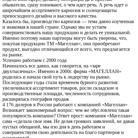
обыватели, сразу понимают, о чем идет речь. А речь идет о
широчайшем ассортименте карнизов и солнцезащиты
превосходного дизайна и высокого качества.
Казалось бы, производство карнизов — тема давно изученная
и знакомая в нашей стране. Однако мы не устаем
совершенствовать нашу продукцию и делать ее уникальной.
Именно поэтому наши партнеры могут быть уверены, что,
покупая продукцию ТМ «Магеллан», они приобретают
продукт, выгодно отличающийся от всего, что предлагается
на рынке.
Успешно работаем с 2000 года
Начиналось все давно, как говорится, на «заре
двухтысячных». Именно в 2000г. фирма «МАГЕЛЛАН»
родилась и начала свой путь к лидерству на рынке.
Последующие годы стали временем бурного развития:
увеличивался ассортимент товаров, росли складские и
производственные площади, численность сотрудников,
расширялась география продаж
4 176 дилеров в России работают с компанией «Магеллан»
Возникает закономерный вопрос: чем же обусловлена такая
популярность компании? Ответ прост: компания «Магеллан»
сама «сделала свое имя. Не делая громких заявлений, не давая
пустых обещаний, мы изо дня в день работаем и
совершенствуем свою деятельность на благо партнеров и
покупателей