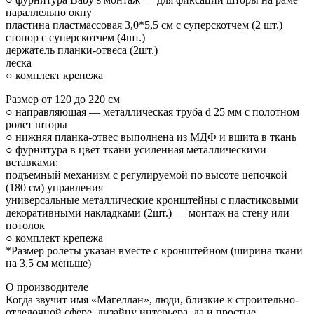
параллельно окну
пластина пластмассовая 3,0*5,5 см с суперскотчем (2 шт.)
стопор с суперскотчем (4шт.)
держатель планки-отвеса (2шт.)
леска
○ комплект крепежа
Размер от 120 до 220 см
○ направляющая — металлическая труба d 25 мм с полотном
ролет шторы
○ нижняя планка-отвес выполнена из МДФ и вшита в ткань
○ фурнитура в цвет ткани усиленная металлическими
вставками:
подъемный механизм с регулируемой по высоте цепочкой
(180 см) управления
универсальные металлические кронштейны с пластиковыми
декоративными накладками (2шт.) — монтаж на стену или
потолок
○ комплект крепежа
*Размер ролеты указан вместе с кронштейном (ширина ткани
на 3,5 см меньше)
О производителе
Когда звучит имя «Магеллан», люди, близкие к строительно-
отделочной сфере, дизайну интерьера, да и простые