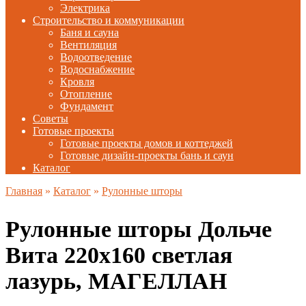
Электрика
Строительство и коммуникации
Баня и сауна
Вентиляция
Водоотведение
Водоснабжение
Кровля
Отопление
Фундамент
Советы
Готовые проекты
Готовые проекты домов и коттеджей
Готовые дизайн-проекты бань и саун
Каталог
Главная
»
Каталог
»
Рулонные шторы
Рулонные шторы Дольче
Вита 220х160 светлая
лазурь, МАГЕЛЛАН