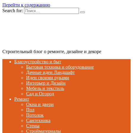
Перейти к содержанию
Search for:
Строительный блог о ремонте, дизайне и декоре
Благоустройство и быт
Бытовая техника и оборудование
Дачные идеи Ландшафт
Идеи своими руками
Интерьер и Дизайн
Мебель и текстиль
Сад и Огород
Ремонт
Окна и двери
Пол
Потолок
Сантехника
Стены
Стройматериалы