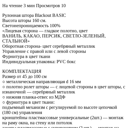
На чтение
3 мин
Просмотров
10
Рулонная штора Blackout BASIC
Высота шторы 160 см.
Светонепроницаемость 100%
«Лицевая сторона — гладкое полотно, цвет
ВАНИЛЬ, КАКАО, ПЕРСИК, СВЕТЛО-ЗЕЛЕНЫЙ,
СТАЛЬНОЙ»
Оборотная сторона- цвет серебряный металлик
Управление с правой или с левой стороны
Фурнитура в цвет ткани
Индивидуальная упаковка: PVC бокс
КОМПЛЕКТАЦИЯ
Размер от 45 до 100 см
○ металлическая направляющая d 16 мм
○ полотно ролет шторы — с лицевой стороны в цвет шторы, с
изнаночной — серебряный металлик
○ нижняя планка-отвес из МДФ
○ фурнитура в цвет ткани:
подъемный механизм с регулируемой по высоте цепочкой
(180 см) управления
кронштейны пластмассовые универсальные (2шт.) — монтаж
на раму окна, на стену или потолок
зацепы пластмассовые с суперскотчем (2 шт.) — монтаж на