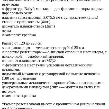
раму окна
○ фурнитура Baby’s монтаж — для фиксации шторы на раме
параллельно окну
пластина пластмассовая 3,0*5,5 см с суперскотчем (2 шт.)
стопор с суперскотчем (4шт.)
держатель планки-отвеса (2шт.)
леска
○ комплект крепежа
Размер от 120 до 220 см
○ направляющая — металлическая труба d 25 мм
○ полотно ролет шторы — с лицевой стороны в цвет шторы, с
изнаночной — серебряный металлик
○ нижняя планка-отвес из МДФ
○ фурнитура в цвет ткани усиленная металлическими
вставками:
подъемный механизм с регулируемой по высоте цепочкой
(180 см) управления
универсальные металлические кронштейны с пластиковыми
декоративными накладками (2шт.) — монтаж на стену или
потолок
○ комплект крепежа
*Размер ролеты указан вместе с кронштейном (ширина ткани
на 3,5 см меньше)