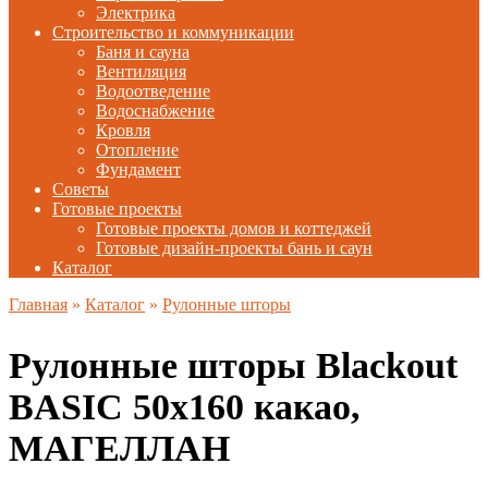
Электрика
Строительство и коммуникации
Баня и сауна
Вентиляция
Водоотведение
Водоснабжение
Кровля
Отопление
Фундамент
Советы
Готовые проекты
Готовые проекты домов и коттеджей
Готовые дизайн-проекты бань и саун
Каталог
Главная
»
Каталог
»
Рулонные шторы
Рулонные шторы Blackout
BASIС 50х160 какао,
МАГЕЛЛАН