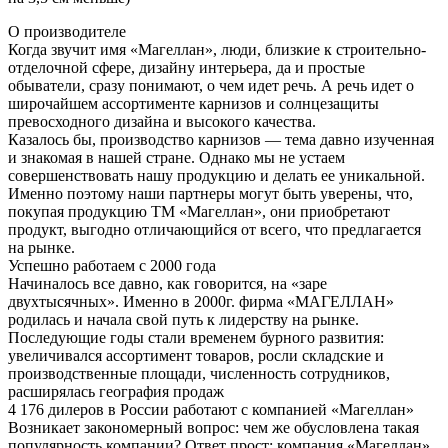
О производителе
Когда звучит имя «Магеллан», люди, близкие к строительно-
отделочной сфере, дизайну интерьера, да и простые
обыватели, сразу понимают, о чем идет речь. А речь идет о
широчайшем ассортименте карнизов и солнцезащиты
превосходного дизайна и высокого качества.
Казалось бы, производство карнизов — тема давно изученная
и знакомая в нашей стране. Однако мы не устаем
совершенствовать нашу продукцию и делать ее уникальной.
Именно поэтому наши партнеры могут быть уверены, что,
покупая продукцию ТМ «Магеллан», они приобретают
продукт, выгодно отличающийся от всего, что предлагается
на рынке.
Успешно работаем с 2000 года
Начиналось все давно, как говорится, на «заре
двухтысячных». Именно в 2000г. фирма «МАГЕЛЛАН»
родилась и начала свой путь к лидерству на рынке.
Последующие годы стали временем бурного развития:
увеличивался ассортимент товаров, росли складские и
производственные площади, численность сотрудников,
расширялась география продаж
4 176 дилеров в России работают с компанией «Магеллан»
Возникает закономерный вопрос: чем же обусловлена такая
популярность компании? Ответ прост: компания «Магеллан»