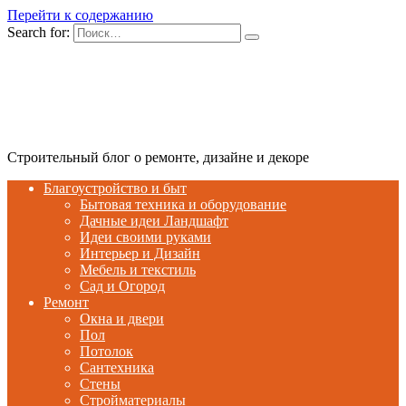
Перейти к содержанию
Search for:
Строительный блог о ремонте, дизайне и декоре
Благоустройство и быт
Бытовая техника и оборудование
Дачные идеи Ландшафт
Идеи своими руками
Интерьер и Дизайн
Мебель и текстиль
Сад и Огород
Ремонт
Окна и двери
Пол
Потолок
Сантехника
Стены
Стройматериалы