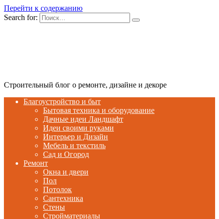
Перейти к содержанию
Search for:
Строительный блог о ремонте, дизайне и декоре
Благоустройство и быт
Бытовая техника и оборудование
Дачные идеи Ландшафт
Идеи своими руками
Интерьер и Дизайн
Мебель и текстиль
Сад и Огород
Ремонт
Окна и двери
Пол
Потолок
Сантехника
Стены
Стройматериалы