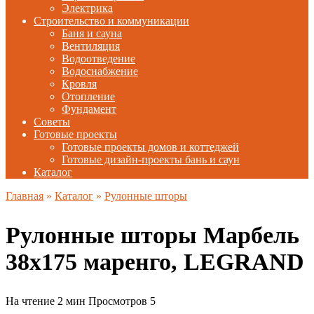
Электрика
Строительство и коммуникации
Баня и сауна
Вентиляция
Водоотведение
Водоснабжение
Кровля
Отопление
Фундамент
Советы
Готовые проекты
Готовые проекты домов и коттеджей
Готовые дизайн-проекты бань и саун
Каталог
Главная
»
Каталог
»
Рулонные шторы
Рулонные шторы Марбель
38х175 маренго, LEGRAND
На чтение
2 мин
Просмотров
5