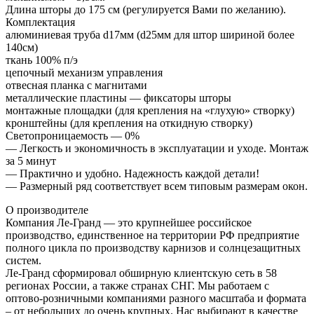
Длина шторы до 175 см (регулируется Вами по желанию).
Комплектация
алюминиевая труба d17мм (d25мм для штор шириной более
140см)
ткань 100% п/э
цепочный механизм управления
отвесная планка с магнитами
металлические пластины — фиксаторы шторы
монтажные площадки (для крепления на «глухую» створку)
кронштейны (для крепления на откидную створку)
Светопроницаемость — 0%
— Легкость и экономичность в эксплуатации и уходе. Монтаж
за 5 минут
— Практично и удобно. Надежность каждой детали!
— Размерный ряд соответствует всем типовым размерам окон.
О производителе
Компания Ле-Гранд — это крупнейшее российское
производство, единственное на территории РФ предприятие
полного цикла по производству карнизов и солнцезащитных
систем.
Ле-Гранд сформировал обширную клиентскую сеть в 58
регионах России, а также странах СНГ. Мы работаем с
оптово-розничными компаниями разного масштаба и формата
– от небольших до очень крупных. Нас выбирают в качестве