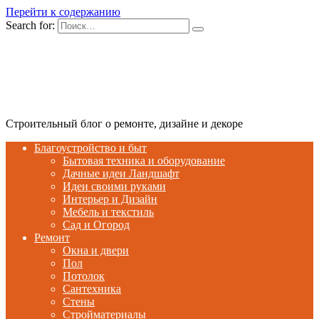
Перейти к содержанию
Search for:
Строительный блог о ремонте, дизайне и декоре
Благоустройство и быт
Бытовая техника и оборудование
Дачные идеи Ландшафт
Идеи своими руками
Интерьер и Дизайн
Мебель и текстиль
Сад и Огород
Ремонт
Окна и двери
Пол
Потолок
Сантехника
Стены
Стройматериалы