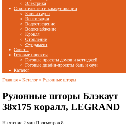
Электрика
Строительство и коммуникации
Баня и сауна
Вентиляция
Водоотведение
Водоснабжение
Кровля
Отопление
Фундамент
Советы
Готовые проекты
Готовые проекты домов и коттеджей
Готовые дизайн-проекты бань и саун
Каталог
Главная
»
Каталог
»
Рулонные шторы
Рулонные шторы Блэкаут
38х175 коралл, LEGRAND
На чтение
2 мин
Просмотров
8