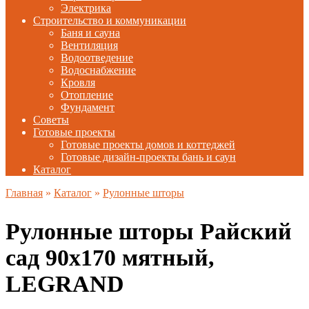
Электрика
Строительство и коммуникации
Баня и сауна
Вентиляция
Водоотведение
Водоснабжение
Кровля
Отопление
Фундамент
Советы
Готовые проекты
Готовые проекты домов и коттеджей
Готовые дизайн-проекты бань и саун
Каталог
Главная
»
Каталог
»
Рулонные шторы
Рулонные шторы Райский
сад 90х170 мятный,
LEGRAND