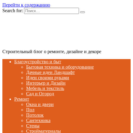
Перейти к содержанию
Search for:
Строительный блог о ремонте, дизайне и декоре
Благоустройство и быт
Бытовая техника и оборудование
Дачные идеи Ландшафт
Идеи своими руками
Интерьер и Дизайн
Мебель и текстиль
Сад и Огород
Ремонт
Окна и двери
Пол
Потолок
Сантехника
Стены
Стройматериалы