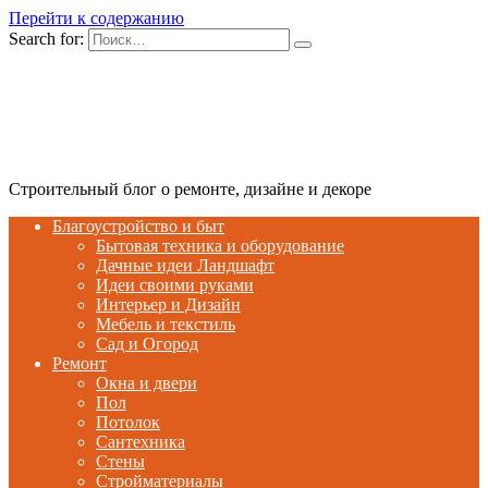
Перейти к содержанию
Search for:
Строительный блог о ремонте, дизайне и декоре
Благоустройство и быт
Бытовая техника и оборудование
Дачные идеи Ландшафт
Идеи своими руками
Интерьер и Дизайн
Мебель и текстиль
Сад и Огород
Ремонт
Окна и двери
Пол
Потолок
Сантехника
Стены
Стройматериалы