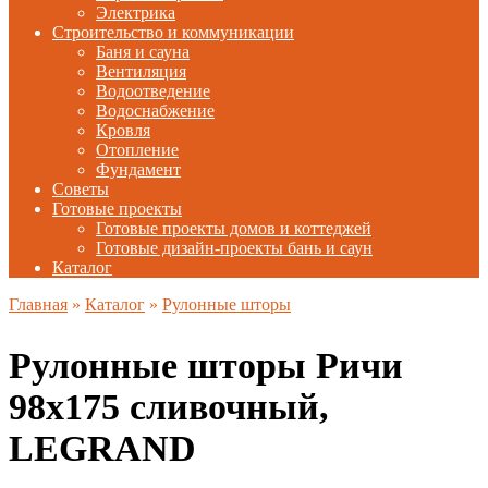
Электрика
Строительство и коммуникации
Баня и сауна
Вентиляция
Водоотведение
Водоснабжение
Кровля
Отопление
Фундамент
Советы
Готовые проекты
Готовые проекты домов и коттеджей
Готовые дизайн-проекты бань и саун
Каталог
Главная
»
Каталог
»
Рулонные шторы
Рулонные шторы Ричи
98х175 сливочный,
LEGRAND