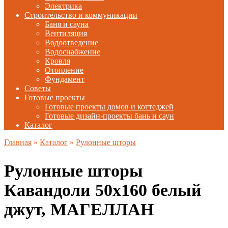
Электрика
Строительство и коммуникации
Баня и сауна
Вентиляция
Водоотведение
Водоснабжение
Кровля
Отопление
Фундамент
Советы
Готовые проекты
Готовые проекты домов и коттеджей
Готовые дизайн-проекты бань и саун
Каталог
Главная
»
Каталог
»
Рулонные шторы
Рулонные шторы
Кавандоли 50х160 белый
джут, МАГЕЛЛАН