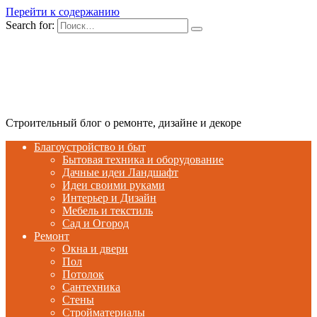
Перейти к содержанию
Search for:
Строительный блог о ремонте, дизайне и декоре
Благоустройство и быт
Бытовая техника и оборудование
Дачные идеи Ландшафт
Идеи своими руками
Интерьер и Дизайн
Мебель и текстиль
Сад и Огород
Ремонт
Окна и двери
Пол
Потолок
Сантехника
Стены
Стройматериалы