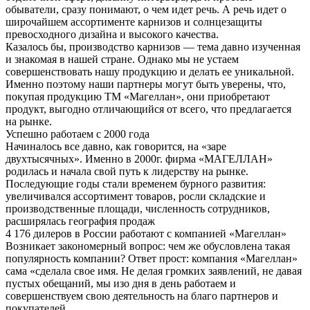
обыватели, сразу понимают, о чем идет речь. А речь идет о
широчайшем ассортименте карнизов и солнцезащиты
превосходного дизайна и высокого качества.
Казалось бы, производство карнизов — тема давно изученная
и знакомая в нашей стране. Однако мы не устаем
совершенствовать нашу продукцию и делать ее уникальной.
Именно поэтому наши партнеры могут быть уверены, что,
покупая продукцию ТМ «Магеллан», они приобретают
продукт, выгодно отличающийся от всего, что предлагается
на рынке.
Успешно работаем с 2000 года
Начиналось все давно, как говорится, на «заре
двухтысячных». Именно в 2000г. фирма «МАГЕЛЛАН»
родилась и начала свой путь к лидерству на рынке.
Последующие годы стали временем бурного развития:
увеличивался ассортимент товаров, росли складские и
производственные площади, численность сотрудников,
расширялась география продаж
4 176 дилеров в России работают с компанией «Магеллан»
Возникает закономерный вопрос: чем же обусловлена такая
популярность компании? Ответ прост: компания «Магеллан»
сама «сделала свое имя. Не делая громких заявлений, не давая
пустых обещаний, мы изо дня в день работаем и
совершенствуем свою деятельность на благо партнеров и
покупателей