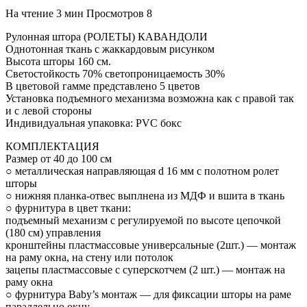
На чтение
3 мин
Просмотров
8
Рулонная штора (РОЛЕТЫ) КАВАНДОЛИ
Однотонная ткань с жаккардовым рисунком
Высота шторы 160 см.
Светостойкость 70% светопроницаемость 30%
В цветовой гамме представлено 5 цветов
Установка подъемного механизма возможна как с правой так
и с левой стороны
Индивидуальная упаковка: PVC бокс
КОМПЛЕКТАЦИЯ
Размер от 40 до 100 см
○ металлическая направляющая d 16 мм с полотном ролет
шторы
○ нижняя планка-отвес выплнена из МДФ и вшита в ткань
○ фурнитура в цвет ткани:
подъемный механизм с регулируемой по высоте цепочкой
(180 см) управления
кронштейны пластмассовые универсальные (2шт.) — монтаж
на раму окна, на стену или потолок
зацепы пластмассовые с суперскотчем (2 шт.) — монтаж на
раму окна
○ фурнитура Baby’s монтаж — для фиксации шторы на раме
параллельно окну