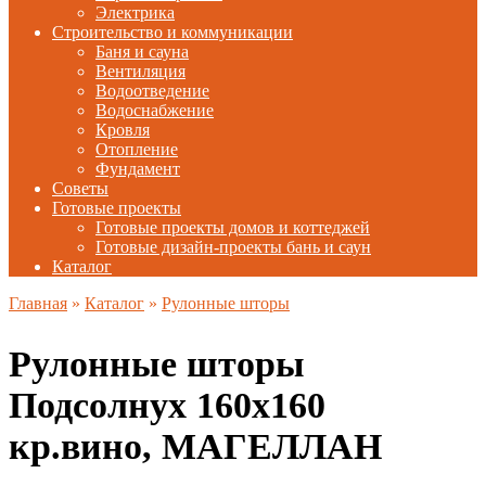
Электрика
Строительство и коммуникации
Баня и сауна
Вентиляция
Водоотведение
Водоснабжение
Кровля
Отопление
Фундамент
Советы
Готовые проекты
Готовые проекты домов и коттеджей
Готовые дизайн-проекты бань и саун
Каталог
Главная
»
Каталог
»
Рулонные шторы
Рулонные шторы
Подсолнух 160х160
кр.вино, МАГЕЛЛАН