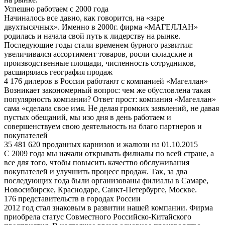
Успешно работаем с 2000 года
Начиналось все давно, как говорится, на «заре
двухтысячных». Именно в 2000г. фирма «МАГЕЛЛАН»
родилась и начала свой путь к лидерству на рынке.
Последующие годы стали временем бурного развития:
увеличивался ассортимент товаров, росли складские и
производственные площади, численность сотрудников,
расширялась география продаж
4 176 дилеров в России работают с компанией «Магеллан»
Возникает закономерный вопрос: чем же обусловлена такая
популярность компании? Ответ прост: компания «Магеллан»
сама «сделала свое имя. Не делая громких заявлений, не давая
пустых обещаний, мы изо дня в день работаем и
совершенствуем свою деятельность на благо партнеров и
покупателей
35 481 620 проданных карнизов и жалюзи на 01.10.2015
С 2009 года мы начали открывать филиалы по всей стране, а
все для того, чтобы повысить качество обслуживания
покупателей и улучшить процесс продаж. Так, за два
последующих года были организованы филиалы в Самаре,
Новосибирске, Краснодаре, Санкт-Петербурге, Москве.
176 представительств в городах России
2012 год стал знаковым в развитии нашей компании. Фирма
приобрела статус Совместного Российско-Китайского