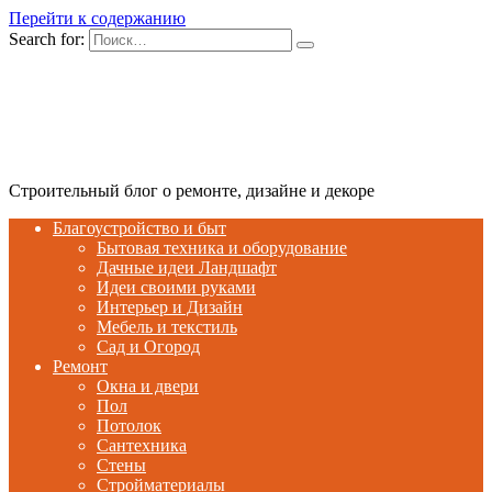
Перейти к содержанию
Search for:
Строительный блог о ремонте, дизайне и декоре
Благоустройство и быт
Бытовая техника и оборудование
Дачные идеи Ландшафт
Идеи своими руками
Интерьер и Дизайн
Мебель и текстиль
Сад и Огород
Ремонт
Окна и двери
Пол
Потолок
Сантехника
Стены
Стройматериалы