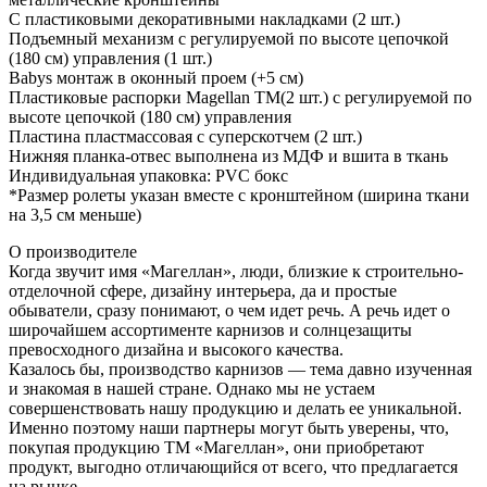
С пластиковыми декоративными накладками (2 шт.)
Подъемный механизм с регулируемой по высоте цепочкой
(180 см) управления (1 шт.)
Babys монтаж в оконный проем (+5 см)
Пластиковые распорки Magellan TM(2 шт.) с регулируемой по
высоте цепочкой (180 см) управления
Пластина пластмассовая с суперскотчем (2 шт.)
Нижняя планка-отвес выполнена из МДФ и вшита в ткань
Индивидуальная упаковка: PVC бокс
*Размер ролеты указан вместе с кронштейном (ширина ткани
на 3,5 см меньше)
О производителе
Когда звучит имя «Магеллан», люди, близкие к строительно-
отделочной сфере, дизайну интерьера, да и простые
обыватели, сразу понимают, о чем идет речь. А речь идет о
широчайшем ассортименте карнизов и солнцезащиты
превосходного дизайна и высокого качества.
Казалось бы, производство карнизов — тема давно изученная
и знакомая в нашей стране. Однако мы не устаем
совершенствовать нашу продукцию и делать ее уникальной.
Именно поэтому наши партнеры могут быть уверены, что,
покупая продукцию ТМ «Магеллан», они приобретают
продукт, выгодно отличающийся от всего, что предлагается
на рынке.