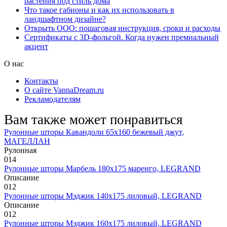
растения под стиль дома
Что такое габионы и как их использовать в
ландшафтном дизайне?
Открыть ООО: пошаговая инструкция, сроки и расходы
Сертификаты с 3D-фольгой. Когда нужен премиальный
акцент
О нас
Контакты
О сайте VannaDream.ru
Рекламодателям
Вам также может понравиться
Рулонные шторы Кавандоли 65х160 бежевый джут,
МАГЕЛЛАН
Рулонная
0
14
Рулонные шторы Марбель 180х175 маренго, LEGRAND
Описание
0
12
Рулонные шторы Мэджик 140х175 лиловый, LEGRAND
Описание
0
12
Рулонные шторы Мэджик 160х175 лиловый, LEGRAND