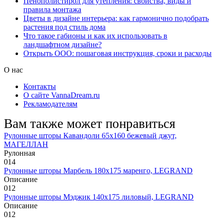
Пенополистирол для утепления: свойства, виды и
правила монтажа
Цветы в дизайне интерьера: как гармонично подобрать
растения под стиль дома
Что такое габионы и как их использовать в
ландшафтном дизайне?
Открыть ООО: пошаговая инструкция, сроки и расходы
О нас
Контакты
О сайте VannaDream.ru
Рекламодателям
Вам также может понравиться
Рулонные шторы Кавандоли 65х160 бежевый джут,
МАГЕЛЛАН
Рулонная
0
14
Рулонные шторы Марбель 180х175 маренго, LEGRAND
Описание
0
12
Рулонные шторы Мэджик 140х175 лиловый, LEGRAND
Описание
0
12