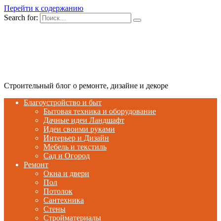
Перейти к содержанию
Search for:
Строительный блог о ремонте, дизайне и декоре
Благоустройство и быт
Бытовая техника и оборудование
Дачные идеи Ландшафт
Идеи своими руками
Интерьер и Дизайн
Мебель и текстиль
Сад и Огород
Ремонт
Окна и двери
Пол
Потолок
Сантехника
Стены
Стройматериалы