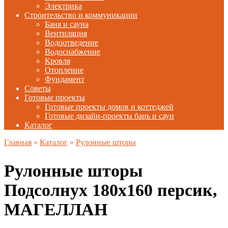
Электрика
Строительство и коммуникации
Баня и сауна
Вентиляция
Водоотведение
Водоснабжение
Кровля
Отопление
Фундамент
Советы
Готовые проекты
Готовые проекты домов и коттеджей
Готовые дизайн-проекты бань и саун
Каталог
Главная
»
Каталог
»
Рулонные шторы
Рулонные шторы
Подсолнух 180х160 персик,
МАГЕЛЛАН