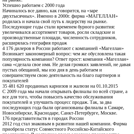
Успешно работаем с 2000 года
Начиналось все давно, как говорится, на «заре
двухтысячных». Именно в 2000г. фирма «МАГЕЛЛАН»
родилась и начала свой путь к лидерству на рынке.
Последующие годы стали временем бурного развития:
увеличивался ассортимент товаров, росли складские и
производственные площади, численность сотрудников,
расширялась география продаж
4 176 дилеров в России работают с компанией «Магеллан»
Возникает закономерный вопрос: чем же обусловлена такая
популярность компании? Ответ прост: компания «Магеллан»
сама «сделала свое имя. Не делая громких заявлений, не давая
пустых обещаний, мы изо дня в день работаем и
совершенствуем свою деятельность на благо партнеров и
покупателей
35 481 620 проданных карнизов и жалюзи на 01.10.2015
С 2009 года мы начали открывать филиалы по всей стране, а
все для того, чтобы повысить качество обслуживания
покупателей и улучшить процесс продаж. Так, за два
последующих года были организованы филиалы в Самаре,
Новосибирске, Краснодаре, Санкт-Петербурге, Москве.
176 представительств в городах России
2012 год стал знаковым в развитии нашей компании. Фирма
приобрела статус Совместного Российско-Китайского