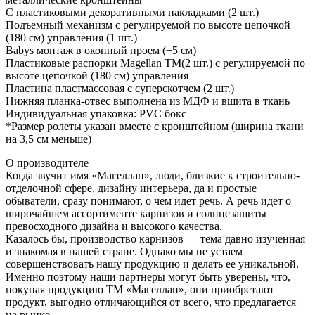
С пластиковыми декоративными накладками (2 шт.)
Подъемный механизм с регулируемой по высоте цепочкой
(180 см) управления (1 шт.)
Babys монтаж в оконный проем (+5 см)
Пластиковые распорки Magellan TM(2 шт.) с регулируемой по
высоте цепочкой (180 см) управления
Пластина пластмассовая с суперскотчем (2 шт.)
Нижняя планка-отвес выполнена из МДФ и вшита в ткань
Индивидуальная упаковка: PVC бокс
*Размер ролеты указан вместе с кронштейном (ширина ткани
на 3,5 см меньше)
О производителе
Когда звучит имя «Магеллан», люди, близкие к строительно-
отделочной сфере, дизайну интерьера, да и простые
обыватели, сразу понимают, о чем идет речь. А речь идет о
широчайшем ассортименте карнизов и солнцезащиты
превосходного дизайна и высокого качества.
Казалось бы, производство карнизов — тема давно изученная
и знакомая в нашей стране. Однако мы не устаем
совершенствовать нашу продукцию и делать ее уникальной.
Именно поэтому наши партнеры могут быть уверены, что,
покупая продукцию ТМ «Магеллан», они приобретают
продукт, выгодно отличающийся от всего, что предлагается
на рынке.