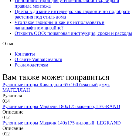
Пенополистирол для утепления: свойства, виды и
правила монтажа
Цветы в дизайне интерьера: как гармонично подобрать
растения под стиль дома
Что такое габионы и как их использовать в
ландшафтном дизайне?
Открыть ООО: пошаговая инструкция, сроки и расходы
О нас
Контакты
О сайте VannaDream.ru
Рекламодателям
Вам также может понравиться
Рулонные шторы Кавандоли 65х160 бежевый джут,
МАГЕЛЛАН
Рулонная
0
14
Рулонные шторы Марбель 180х175 маренго, LEGRAND
Описание
0
12
Рулонные шторы Мэджик 140х175 лиловый, LEGRAND
Описание
0
12