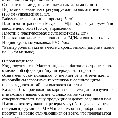
С пластиковыми декоративными накладками (2 шт.)
Подъемный механизм с регулируемой по высоте цепочкой
(180 см) управления (1 шт.)
Babys монтаж в оконный проем (+5 см)
Пластиковые распорки Magellan TM(2 шт.) с регулируемой по
высоте цепочкой (180 см) управления
Пластина пластмассовая с суперскотчем (2 шт.)
Нижняя планка-отвес выполнена из МДФ и вшита в ткань
Индивидуальная упаковка: PVC бокс
*Размер ролеты указан вместе с кронштейном (ширина ткани
на 3,5 см меньше)
О производителе
Когда звучит имя «Магеллан», люди, близкие к строительно-
отделочной сфере, дизайну интерьера, да и простые
обыватели, сразу понимают, о чем идет речь. А речь идет о
широчайшем ассортименте карнизов и солнцезащиты
превосходного дизайна и высокого качества.
Казалось бы, производство карнизов — тема давно изученная
и знакомая в нашей стране. Однако мы не устаем
совершенствовать нашу продукцию и делать ее уникальной.
Именно поэтому наши партнеры могут быть уверены, что,
покупая продукцию ТМ «Магеллан», они приобретают
продукт, выгодно отличающийся от всего, что предлагается
на рынке.