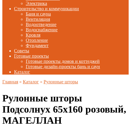
Электрика
Строительство и коммуникации
Баня и сауна
Вентиляция
Водоотведение
Водоснабжение
Кровля
Отопление
Фундамент
Советы
Готовые проекты
Готовые проекты домов и коттеджей
Готовые дизайн-проекты бань и саун
Каталог
Главная
»
Каталог
»
Рулонные шторы
Рулонные шторы
Подсолнух 65х160 розовый,
МАГЕЛЛАН