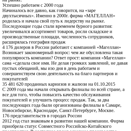
Успешно работаем с 2000 года
Начиналось все давно, как говорится, на «заре
двухтысячных». Именно в 2000г. фирма «МАГЕЛЛАН»
родилась и начала свой путь к лидерству на рынке.
Последующие годы стали временем бурного развития:
увеличивался ассортимент товаров, росли складские и
производственные площади, численность сотрудников,
расширялась география продаж
4 176 дилеров в России работают с компанией «Магеллан»
Возникает закономерный вопрос: чем же обусловлена такая
популярность компании? Ответ прост: компания «Магеллан»
сама «сделала свое имя. Не делая громких заявлений, не давая
пустых обещаний, мы изо дня в день работаем и
совершенствуем свою деятельность на благо партнеров и
покупателей
35 481 620 проданных карнизов и жалюзи на 01.10.2015
С 2009 года мы начали открывать филиалы по всей стране, а
все для того, чтобы повысить качество обслуживания
покупателей и улучшить процесс продаж. Так, за два
последующих года были организованы филиалы в Самаре,
Новосибирске, Краснодаре, Санкт-Петербурге, Москве.
176 представительств в городах России
2012 год стал знаковым в развитии нашей компании. Фирма
приобрела статус Совместного Российско-Китайского