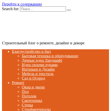
Перейти к содержанию
Search for:
Строительный блог о ремонте, дизайне и декоре
Благоустройство и быт
Бытовая техника и оборудование
Дачные идеи Ландшафт
Идеи своими руками
Интерьер и Дизайн
Мебель и текстиль
Сад и Огород
Ремонт
Окна и двери
Пол
Потолок
Сантехника
Стены
Стройматериалы