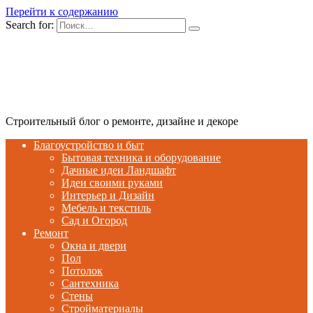
Перейти к содержанию
Search for:
Строительный блог о ремонте, дизайне и декоре
Благоустройство и быт
Бытовая техника и оборудование
Дачные идеи Ландшафт
Идеи своими руками
Интерьер и Дизайн
Мебель и текстиль
Сад и Огород
Ремонт
Окна и двери
Пол
Потолок
Сантехника
Стены
Стройматериалы