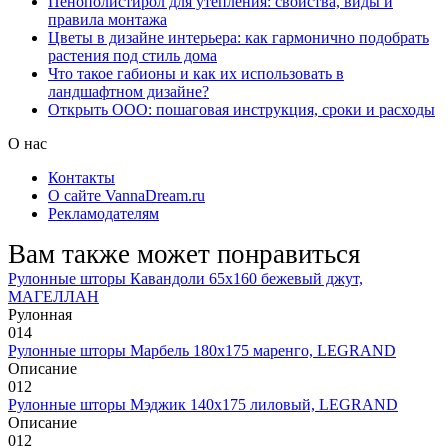
Пенополистирол для утепления: свойства, виды и
правила монтажа
Цветы в дизайне интерьера: как гармонично подобрать
растения под стиль дома
Что такое габионы и как их использовать в
ландшафтном дизайне?
Открыть ООО: пошаговая инструкция, сроки и расходы
О нас
Контакты
О сайте VannaDream.ru
Рекламодателям
Вам также может понравиться
Рулонные шторы Кавандоли 65х160 бежевый джут,
МАГЕЛЛАН
Рулонная
0
14
Рулонные шторы Марбель 180х175 маренго, LEGRAND
Описание
0
12
Рулонные шторы Мэджик 140х175 лиловый, LEGRAND
Описание
0
12