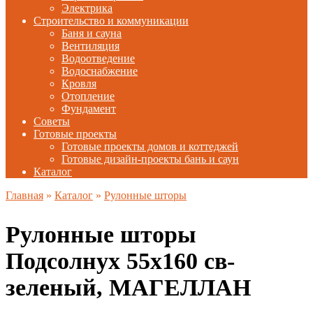
Электрика
Строительство и коммуникации
Баня и сауна
Вентиляция
Водоотведение
Водоснабжение
Кровля
Отопление
Фундамент
Советы
Готовые проекты
Готовые проекты домов и коттеджей
Готовые дизайн-проекты бань и саун
Каталог
Главная
»
Каталог
»
Рулонные шторы
Рулонные шторы
Подсолнух 55х160 св-
зеленый, МАГЕЛЛАН