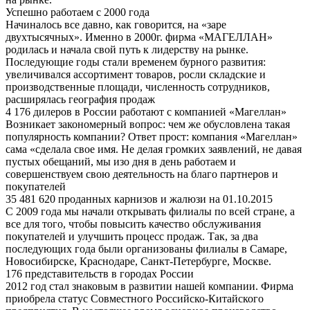
Успешно работаем с 2000 года
Начиналось все давно, как говорится, на «заре
двухтысячных». Именно в 2000г. фирма «МАГЕЛЛАН»
родилась и начала свой путь к лидерству на рынке.
Последующие годы стали временем бурного развития:
увеличивался ассортимент товаров, росли складские и
производственные площади, численность сотрудников,
расширялась география продаж
4 176 дилеров в России работают с компанией «Магеллан»
Возникает закономерный вопрос: чем же обусловлена такая
популярность компании? Ответ прост: компания «Магеллан»
сама «сделала свое имя. Не делая громких заявлений, не давая
пустых обещаний, мы изо дня в день работаем и
совершенствуем свою деятельность на благо партнеров и
покупателей
35 481 620 проданных карнизов и жалюзи на 01.10.2015
С 2009 года мы начали открывать филиалы по всей стране, а
все для того, чтобы повысить качество обслуживания
покупателей и улучшить процесс продаж. Так, за два
последующих года были организованы филиалы в Самаре,
Новосибирске, Краснодаре, Санкт-Петербурге, Москве.
176 представительств в городах России
2012 год стал знаковым в развитии нашей компании. Фирма
приобрела статус Совместного Российско-Китайского