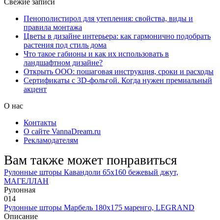
Свежие записи
Пенополистирол для утепления: свойства, виды и
правила монтажа
Цветы в дизайне интерьера: как гармонично подобрать
растения под стиль дома
Что такое габионы и как их использовать в
ландшафтном дизайне?
Открыть ООО: пошаговая инструкция, сроки и расходы
Сертификаты с 3D-фольгой. Когда нужен премиальный
акцент
О нас
Контакты
О сайте VannaDream.ru
Рекламодателям
Вам также может понравиться
Рулонные шторы Кавандоли 65х160 бежевый джут,
МАГЕЛЛАН
Рулонная
0
14
Рулонные шторы Марбель 180х175 маренго, LEGRAND
Описание