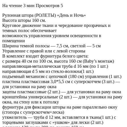
На чтение
3 мин
Просмотров
5
Рулонная штора (РОЛЕТЫ) «День и Ночь»
Высота шторы 160 см.
Круговое движение ткани и чередование прозрачных и
темных полос обеспечивает
возможность управления уровнем освещенности в
помещении
Ширина темной полосы — 7,5 см, светлой — 5 см
Управление с правой или с левой стороны
В комплект входит фурнитура белого цвета:
с размера 40 см по 100 см, высота 160 см (Baby’s монтаж)
направляющая-металлическая труба d 16 мм (по 1 шт.)
направляющая d 5 мм из стекло-волокна(1 шт.)
подъемный механизм с цепочкой (180 см) управления (1 шт.)
пластина пластмассовая 3,0*5,5 см с суперскотчем (3 шт.) —
для установки на раму окна
зацепы пластмассовые (2 шт.) — для установки на раму окна
кронштейны универсальные (2 шт.) — для установки на раму
окна, на стену или к потолку
фурнитура для фиксации шторы на раме параллельно окну
(стопора с суперскотчем+леска)
утяжелитель — труба d 12 мм, вставляется в ткань(1 шт.) с
торцевыми заглушками с «ушком» для лески (2 шт.)