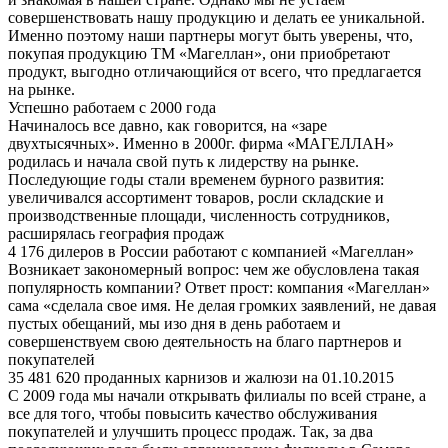
совершенствовать нашу продукцию и делать ее уникальной.
Именно поэтому наши партнеры могут быть уверены, что,
покупая продукцию ТМ «Магеллан», они приобретают
продукт, выгодно отличающийся от всего, что предлагается
на рынке.
Успешно работаем с 2000 года
Начиналось все давно, как говорится, на «заре
двухтысячных». Именно в 2000г. фирма «МАГЕЛЛАН»
родилась и начала свой путь к лидерству на рынке.
Последующие годы стали временем бурного развития:
увеличивался ассортимент товаров, росли складские и
производственные площади, численность сотрудников,
расширялась география продаж
4 176 дилеров в России работают с компанией «Магеллан»
Возникает закономерный вопрос: чем же обусловлена такая
популярность компании? Ответ прост: компания «Магеллан»
сама «сделала свое имя. Не делая громких заявлений, не давая
пустых обещаний, мы изо дня в день работаем и
совершенствуем свою деятельность на благо партнеров и
покупателей
35 481 620 проданных карнизов и жалюзи на 01.10.2015
С 2009 года мы начали открывать филиалы по всей стране, а
все для того, чтобы повысить качество обслуживания
покупателей и улучшить процесс продаж. Так, за два