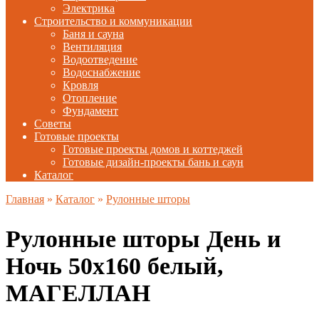
Электрика
Строительство и коммуникации
Баня и сауна
Вентиляция
Водоотведение
Водоснабжение
Кровля
Отопление
Фундамент
Советы
Готовые проекты
Готовые проекты домов и коттеджей
Готовые дизайн-проекты бань и саун
Каталог
Главная
»
Каталог
»
Рулонные шторы
Рулонные шторы День и
Ночь 50х160 белый,
МАГЕЛЛАН