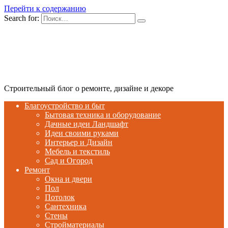
Перейти к содержанию
Search for:
Строительный блог о ремонте, дизайне и декоре
Благоустройство и быт
Бытовая техника и оборудование
Дачные идеи Ландшафт
Идеи своими руками
Интерьер и Дизайн
Мебель и текстиль
Сад и Огород
Ремонт
Окна и двери
Пол
Потолок
Сантехника
Стены
Стройматериалы