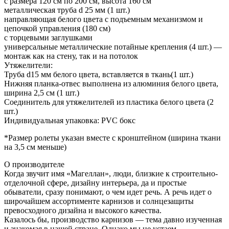
с размера 120 см по 200 см, высота 160 см
металлическая труба d 25 мм (1 шт.)
направляющая белого цвета с подъемным механизмом и
цепочкой управления (180 см)
с торцевыми заглушками
универсальные металлические потайные крепления (4 шт.) —
монтаж как на стену, так и на потолок
Утяжелители:
Труба d15 мм белого цвета, вставляется в ткань(1 шт.)
Нижняя планка-отвес выполнена из алюминия белого цвета,
ширина 2,5 см (1 шт.)
Соединитель для утяжелителей из пластика белого цвета (2
шт.)
Индивидуальная упаковка: PVC бокс
*Размер ролеты указан вместе с кронштейном (ширина ткани
на 3,5 см меньше)
О производителе
Когда звучит имя «Магеллан», люди, близкие к строительно-
отделочной сфере, дизайну интерьера, да и простые
обыватели, сразу понимают, о чем идет речь. А речь идет о
широчайшем ассортименте карнизов и солнцезащиты
превосходного дизайна и высокого качества.
Казалось бы, производство карнизов — тема давно изученная
и знакомая в нашей стране. Однако мы не устаем