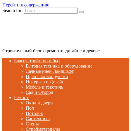
Перейти к содержанию
Search for:
Строительный блог о ремонте, дизайне и декоре
Благоустройство и быт
Бытовая техника и оборудование
Дачные идеи Ландшафт
Идеи своими руками
Интерьер и Дизайн
Мебель и текстиль
Сад и Огород
Ремонт
Окна и двери
Пол
Потолок
Сантехника
Стены
Стройматериалы