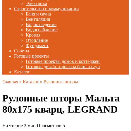
Электрика
Строительство и коммуникации
Баня и сауна
Вентиляция
Водоотведение
Водоснабжение
Кровля
Отопление
Фундамент
Советы
Готовые проекты
Готовые проекты домов и коттеджей
Готовые дизайн-проекты бань и саун
Каталог
Главная
»
Каталог
»
Рулонные шторы
Рулонные шторы Мальта
80х175 кварц, LEGRAND
На чтение
2 мин
Просмотров
5