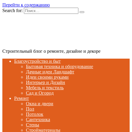
Перейти к содержанию
Search for:
Строительный блог о ремонте, дизайне и декоре
Благоустройство и быт
Бытовая техника и оборудование
Дачные идеи Ландшафт
Идеи своими руками
Интерьер и Дизайн
Мебель и текстиль
Сад и Огород
Ремонт
Окна и двери
Пол
Потолок
Сантехника
Стены
Стройматериалы