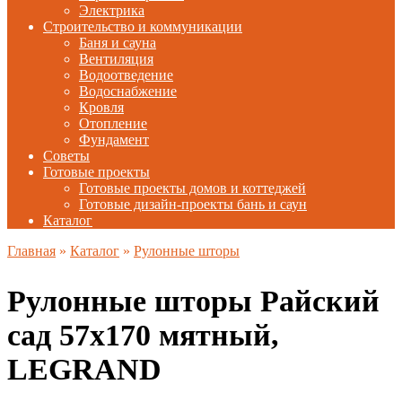
Электрика
Строительство и коммуникации
Баня и сауна
Вентиляция
Водоотведение
Водоснабжение
Кровля
Отопление
Фундамент
Советы
Готовые проекты
Готовые проекты домов и коттеджей
Готовые дизайн-проекты бань и саун
Каталог
Главная
»
Каталог
»
Рулонные шторы
Рулонные шторы Райский
сад 57х170 мятный,
LEGRAND