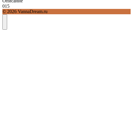
Описание
0
15
© 2026 VannaDream.ru