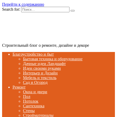
Перейти к содержанию
Search for:
Строительный блог о ремонте, дизайне и декоре
Благоустройство и быт
Бытовая техника и оборудование
Дачные идеи Ландшафт
Идеи своими руками
Интерьер и Дизайн
Мебель и текстиль
Сад и Огород
Ремонт
Окна и двери
Пол
Потолок
Сантехника
Стены
Стройматериалы