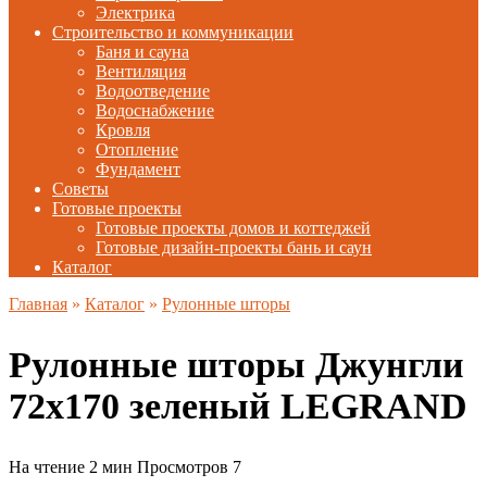
Электрика
Строительство и коммуникации
Баня и сауна
Вентиляция
Водоотведение
Водоснабжение
Кровля
Отопление
Фундамент
Советы
Готовые проекты
Готовые проекты домов и коттеджей
Готовые дизайн-проекты бань и саун
Каталог
Главная
»
Каталог
»
Рулонные шторы
Рулонные шторы Джунгли
72х170 зеленый LEGRAND
На чтение
2 мин
Просмотров
7