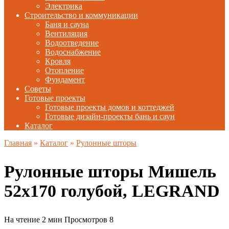
Электрика
Строительство и коммуникации
Баня и сауна
Вентиляция
Водоотведение
Водоснабжение
Кровля
Отопление
Фундамент
Советы
Готовые проекты
Готовые проекты домов и коттеджей
Готовые дизайн-проекты бань и саун
Каталог
Главная
»
Каталог
»
Рулонные шторы
Рулонные шторы Мишель
52х170 голубой, LEGRAND
На чтение
2 мин
Просмотров
8