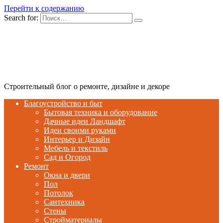
Перейти к содержанию
Search for:
Строительный блог о ремонте, дизайне и декоре
Благоустройство и быт
Бытовая техника и оборудование
Дачные идеи Ландшафт
Идеи своими руками
Интерьер и Дизайн
Мебель и текстиль
Сад и Огород
Ремонт
Окна и двери
Пол
Потолок
Сантехника
Стены
Стройматериалы