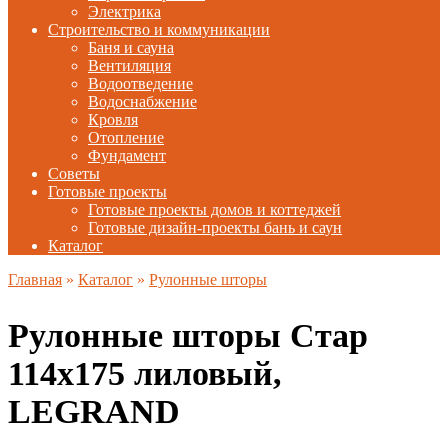
Электрика
Строительство и коммуникации
Баня и сауна
Вентиляция
Водоотведение
Водоснабжение
Кровля
Отопление
Фундамент
Советы
Готовые проекты
Готовые проекты домов и коттеджей
Готовые дизайн-проекты бань и саун
Каталог
Главная
»
Каталог
»
Рулонные шторы
Рулонные шторы Стар
114х175 лиловый,
LEGRAND