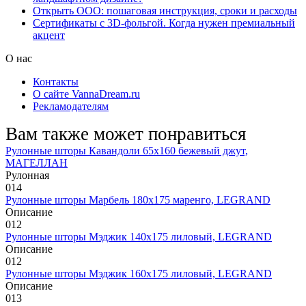
Открыть ООО: пошаговая инструкция, сроки и расходы
Сертификаты с 3D-фольгой. Когда нужен премиальный
акцент
О нас
Контакты
О сайте VannaDream.ru
Рекламодателям
Вам также может понравиться
Рулонные шторы Кавандоли 65х160 бежевый джут,
МАГЕЛЛАН
Рулонная
0
14
Рулонные шторы Марбель 180х175 маренго, LEGRAND
Описание
0
12
Рулонные шторы Мэджик 140х175 лиловый, LEGRAND
Описание
0
12
Рулонные шторы Мэджик 160х175 лиловый, LEGRAND
Описание
0
13