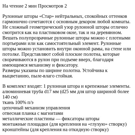
На чтение
2 мин
Просмотров
2
Рулонные шторы «Стар» нейтральных, спокойных оттенков
гармонично сочетаются с основным декором любой комнаты.
Не сложный геометрический узор рулонной шторы отлично
смотрится как на пластиковом окне, так и на деревянном.
Вешать полупрозрачные рулонные шторы можно с плотными
портьерами или как самостоятельный элемент. Рулонные
шторы можно установить внутри оконной рамы, на стене или
потолке. Представляют собой плоские полотна, которые
сворачиваются в рулон при подъеме вверх, благодаря
имеющимся механизму и фиксатору.
Размеры указаны по ширине полотна. Устойчива к
выцветанию, пыле-влаго стойкая.
В комплект входят: 1 рулонная штора и крепежные элементы.
алюминиевая труба d17 мм (d25 мм для штор шириной более
140 см)
ткань 100% п/э
цепочный механизм управления
отвесная планка с магнитами
металлические пластины — фиксаторы шторы
монтажные площадки (для крепления на «глухую» створку)
кронштейны (для крепления на откидную створку)