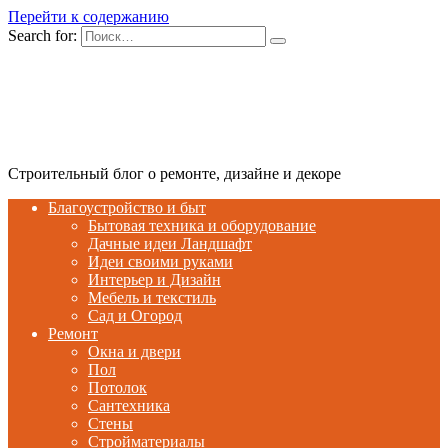
Перейти к содержанию
Search for:
Строительный блог о ремонте, дизайне и декоре
Благоустройство и быт
Бытовая техника и оборудование
Дачные идеи Ландшафт
Идеи своими руками
Интерьер и Дизайн
Мебель и текстиль
Сад и Огород
Ремонт
Окна и двери
Пол
Потолок
Сантехника
Стены
Стройматериалы