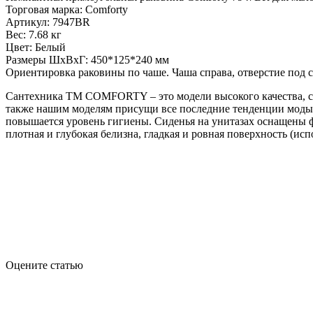
Торговая марка: Comforty
Артикул: 7947BR
Вес: 7.68 кг
Цвет: Белый
Размеры ШхВхГ: 450*125*240 мм
Ориентировка раковины по чаше. Чаша справа, отверстие под с
Сантехника ТМ COMFORTY – это модели высокого качества, с 
также нашим моделям присущи все последние тенденции моды в 
повышается уровень гигиены. Сиденья на унитазах оснащены ф
плотная и глубокая белизна, гладкая и ровная поверхность (ис
Оцените статью