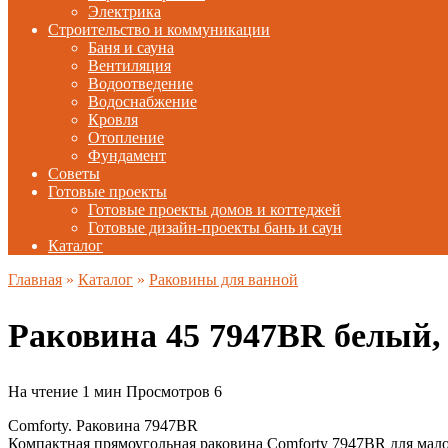
Электрика
Строительство и коммуникации
Баня и сауна
Вентиляция
Водоотведение
Водоснабжение
Кровля
Отопление
Фундамент
Советы
Готовые проекты
Готовые проекты домов и коттеджей
Готовые дизайн-проекты бань и саун
Каталог
Главная
»
Каталог
»
Раковины для ванной
Раковина 45 7947BR белы
На чтение
1 мин
Просмотров
6
Comforty. Раковина 7947BR
Компактная прямоугольная раковина Comforty 7947BR для мал