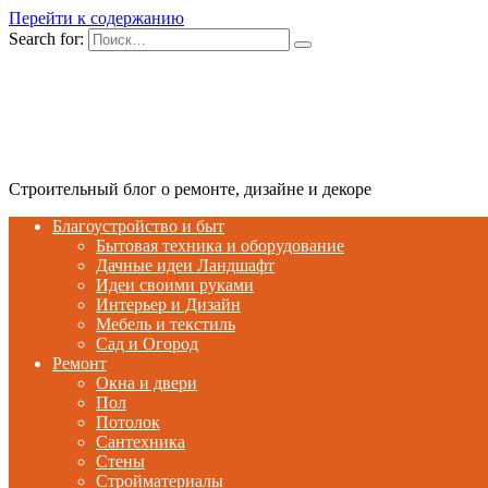
Перейти к содержанию
Search for:
Строительный блог о ремонте, дизайне и декоре
Благоустройство и быт
Бытовая техника и оборудование
Дачные идеи Ландшафт
Идеи своими руками
Интерьер и Дизайн
Мебель и текстиль
Сад и Огород
Ремонт
Окна и двери
Пол
Потолок
Сантехника
Стены
Стройматериалы