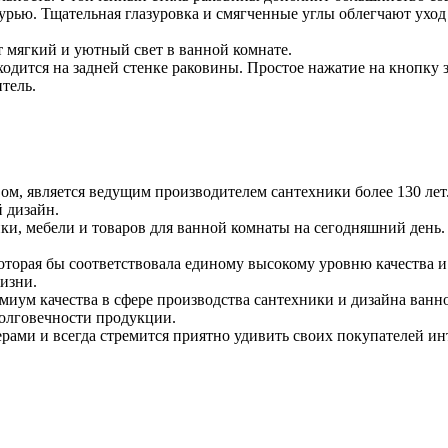
урью. Тщательная глазуровка и смягченные углы облегчают уход 
т мягкий и уютный свет в ванной комнате.
ходится на задней стенке раковины. Простое нажатие на кнопку 
тель.
вом, является ведущим производителем сантехники более 130 ле
й дизайн.
и, мебели и товаров для ванной комнаты на сегодняшний день. В
торая бы соответствовала единому высокому уровню качества и
изни.
емиум качества в сфере производства сантехники и дизайна ван
долговечности продукции.
рами и всегда стремится приятно удивить своих покупателей 