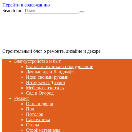
Перейти к содержанию
Search for:
Строительный блог о ремонте, дизайне и декоре
Благоустройство и быт
Бытовая техника и оборудование
Дачные идеи Ландшафт
Идеи своими руками
Интерьер и Дизайн
Мебель и текстиль
Сад и Огород
Ремонт
Окна и двери
Пол
Потолок
Сантехника
Стены
Стройматериалы