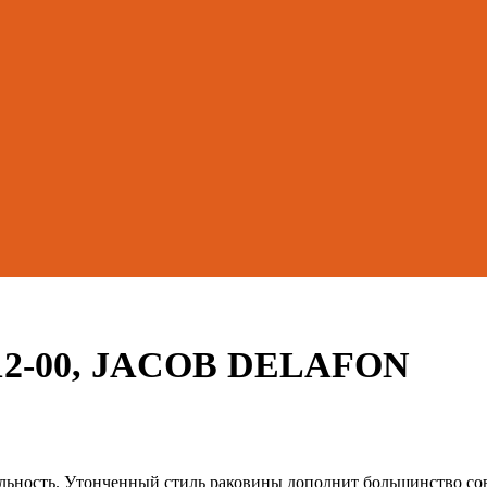
112-00, JACOB DELAFON
льность. Утонченный стиль раковины дополнит большинство со