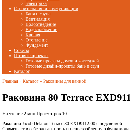
Электрика
Строительство и коммуникации
Баня и сауна
Вентиляция
Водоотведение
Водоснабжение
Кровля
Отопление
Фундамент
Советы
Готовые проекты
Готовые проекты домов и коттеджей
Готовые дизайн-проекты бань и саун
Каталог
Главная
»
Каталог
»
Раковины для ванной
Раковина 80 Terrace EXD9
На чтение
2 мин
Просмотров
10
Раковина Jacob Delafon Terrace 80 EXD9112-00 с подсветкой
Совмещает в себе элегантность и непревзойденную функциона