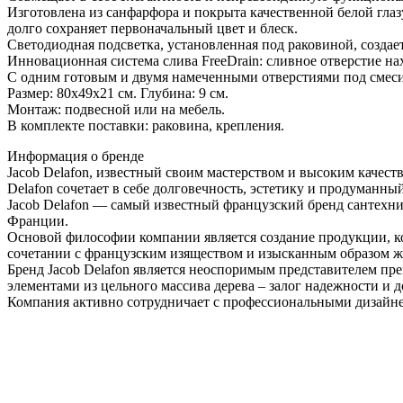
Изготовлена из санфарфора и покрыта качественной белой глаз
долго сохраняет первоначальный цвет и блеск.
Светодиодная подсветка, установленная под раковиной, создае
Инновационная система слива FreeDrain: сливное отверстие на
С одним готовым и двумя намеченными отверстиями под смеси
Размер: 80x49x21 см. Глубина: 9 см.
Монтаж: подвесной или на мебель.
В комплекте поставки: раковина, крепления.
Информация о бренде
Jacob Delafon, известный своим мастерством и высоким качест
Delafon сочетает в себе долговечность, эстетику и продуманны
Jacob Delafon — самый известный французский бренд сантехник
Франции.
Основой философии компании является создание продукции, ко
сочетании с французским изяществом и изысканным образом ж
Бренд Jacob Delafon является неоспоримым представителем пр
элементами из цельного массива дерева – залог надежности и 
Компания активно сотрудничает с профессиональными дизайне