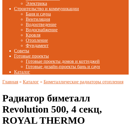
Электрика
Строительство и коммуникации
Баня и сауна
Вентиляция
Водоотведение
Водоснабжение
Кровля
Отопление
Фундамент
Советы
Готовые проекты
Готовые проекты домов и коттеджей
Готовые дизайн-проекты бань и саун
Каталог
Главная
»
Каталог
»
Биметаллические радиаторы отопления
Радиатор биметалл
Revolution 500, 4 секц,
ROYAL THERMO