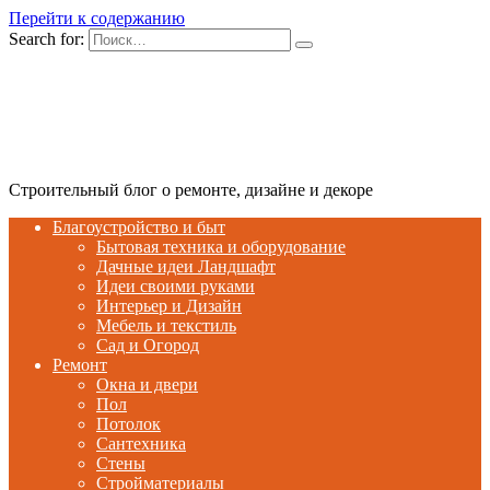
Перейти к содержанию
Search for:
Строительный блог о ремонте, дизайне и декоре
Благоустройство и быт
Бытовая техника и оборудование
Дачные идеи Ландшафт
Идеи своими руками
Интерьер и Дизайн
Мебель и текстиль
Сад и Огород
Ремонт
Окна и двери
Пол
Потолок
Сантехника
Стены
Стройматериалы