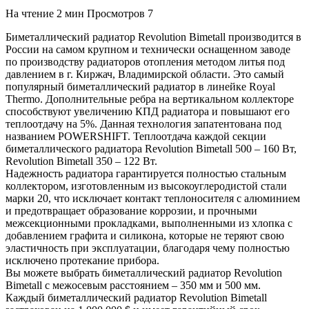
На чтение
2 мин
Просмотров
7
Биметаллический радиатор Revolution Bimetall производится в
России на самом крупном и технически оснащенном заводе
по производству радиаторов отопления методом литья под
давлением в г. Киржач, Владимирской области. Это самый
популярный биметаллический радиатор в линейке Royal
Thermo. Дополнительные ребра на вертикальном коллекторе
способствуют увеличению КПД радиатора и повышают его
теплоотдачу на 5%. Данная технология запатентована под
названием POWERSHIFT. Теплоотдача каждой секции
биметаллического радиатора Revolution Bimetall 500 – 160 Вт,
Revolution Bimetall 350 – 122 Вт.
Надежность радиатора гарантируется полностью стальным
коллектором, изготовленным из высокоуглеродистой стали
марки 20, что исключает контакт теплоносителя с алюминием
и предотвращает образование коррозии, и прочными
межсекционными прокладками, выполненными из хлопка с
добавлением графита и силикона, которые не теряют свою
эластичность при эксплуатации, благодаря чему полностью
исключено протекание прибора.
Вы можете выбрать биметаллический радиатор Revolution
Bimetall с межосевым расстоянием – 350 мм и 500 мм.
Каждый биметаллический радиатор Revolution Bimetall