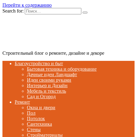
Перейти к содержанию
Search for:
Строительный блог о ремонте, дизайне и декоре
Благоустройство и быт
Бытовая техника и оборудование
Дачные идеи Ландшафт
Идеи своими руками
Интерьер и Дизайн
Мебель и текстиль
Сад и Огород
Ремонт
Окна и двери
Пол
Потолок
Сантехника
Стены
Стройматериалы