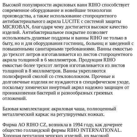
Высокой популярности акриловых ванн RIHO способствует
современное оборудование и новейшие технологии
производства, а также использование стопроцентного
антибактериального акрила LUCITE с системой защиты
MICROBAN, благодаря чему достигается высокое качество
изделий. Антибактериальное покрытие позволяет
использовать душевые поддоны и ванны RIHO не только в
быту, но и для оборудования гостиниц, больниц и заведений с
повышенными санитарными требованиями. Ванны емкостью
до трехсот литров изготавливается из листов стопроцентного
акрила толщиной в 6 миллиметров. Продукция RIHO
емкостью более трехсот литров изготавливается из листов
толщиной в 8 миллиметров. Ванны укрепляются
полиэфирной смолой со стекловолокном. Прочные и
долговечные изделия не нуждаются в специфическом уходе,
поскольку химически инертный акрил надежно защищен от
проникновения бактерий и разнообразных грязевых
отложений.
Базовая комплектация: акриловая чаша, полноценный
металлический каркас на регулируемых ножках.
Фирма АО RIHO CZ, возникла в 1994 году, как дочернее
общество голландской фирмы RIHO INTERNATIONAL.
Хорошая репутация чешских изделий, их высокий