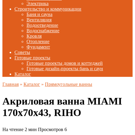
Электрика
Строительство и коммуникации
Баня и сауна
Вентиляция
Водоотведение
Водоснабжение
Кровля
Отопление
Фундамент
Советы
Готовые проекты
Готовые проекты домов и коттеджей
Готовые дизайн-проекты бань и саун
Каталог
Главная
»
Каталог
»
Прямоугольные ванны
Акриловая ванна MIAMI
170х70х43, RIHO
На чтение
2 мин
Просмотров
6