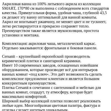
Акриловая ванна из 100% литьевого акрила из коллекции
SMART, 170*80 см выполнена с соблюдением всех стандартов
качества. Прямоугольная форма, удобная чаша, глубиной 43,5
см делают эту ванну оптимальной для ванной комнаты.
Акрил не впитывает ржавчину, не меняет цвет и не тускнеет,
легко реставрируется и прекрасно сохраняет тепло.
Преимуществом также является звукоизоляция, простота
установки и монтажа.
Комплектация: акриловая чаша, металлический каркас.
Отдельно заказываются: фронтальная и боковая панели.
Cersanit – крупнейший европейский производитель
керамической плитки и санитарной керамики.
Имеет 10 современных заводов, оснащенных новейшим
оборудованием, которые производят всё для интерьеров
ванных комнат «под ключ». Это даёт возможность сделать
комплексное предложение клиентам и является большим
конкурентным преимуществом.
Плитка Cersanit в сочетании с сантехникой и мебелью для
ванных комнат, создадут, ту атмосферу, которая будет
максимально комфортной.
Широкий выбор коллекций плитки позволит реализовать
любые идеи. Многообразная цветовая палитра, фактура и
отделка сделает интерьер уникальным.