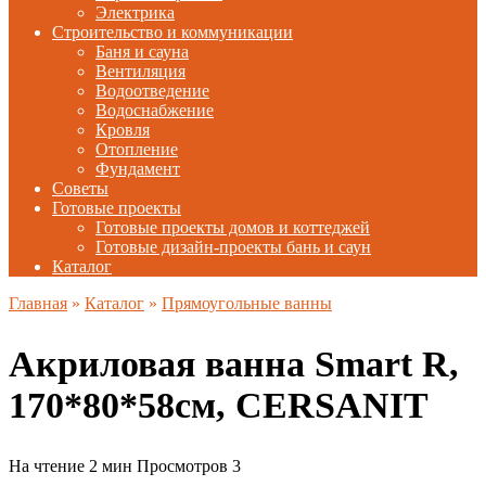
Электрика
Строительство и коммуникации
Баня и сауна
Вентиляция
Водоотведение
Водоснабжение
Кровля
Отопление
Фундамент
Советы
Готовые проекты
Готовые проекты домов и коттеджей
Готовые дизайн-проекты бань и саун
Каталог
Главная
»
Каталог
»
Прямоугольные ванны
Акриловая ванна Smart R,
170*80*58см, CERSANIT
На чтение
2 мин
Просмотров
3