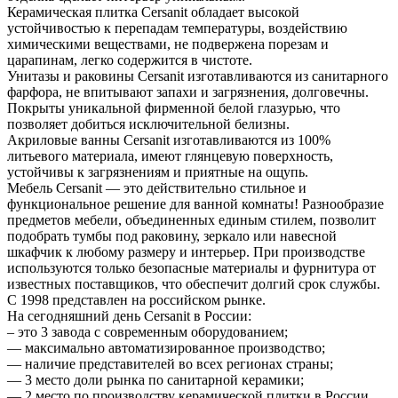
Керамическая плитка Cersanit обладает высокой
устойчивостью к перепадам температуры, воздействию
химическими веществами, не подвержена порезам и
царапинам, легко содержится в чистоте.
Унитазы и раковины Cersanit изготавливаются из санитарного
фарфора, не впитывают запахи и загрязнения, долговечны.
Покрыты уникальной фирменной белой глазурью, что
позволяет добиться исключительной белизны.
Акриловые ванны Cersanit изготавливаются из 100%
литьевого материала, имеют глянцевую поверхность,
устойчивы к загрязнениям и приятные на ощупь.
Мебель Cersanit — это действительно стильное и
функциональное решение для ванной комнаты! Разнообразие
предметов мебели, объединенных единым стилем, позволит
подобрать тумбы под раковину, зеркало или навесной
шкафчик к любому размеру и интерьер. При производстве
используются только безопасные материалы и фурнитура от
известных поставщиков, что обеспечит долгий срок службы.
С 1998 представлен на российском рынке.
На сегодняшний день Cersanit в России:
– это 3 завода с современным оборудованием;
— максимально автоматизированное производство;
— наличие представителей во всех регионах страны;
— 3 место доли рынка по санитарной керамики;
— 2 место по производству керамической плитки в России.