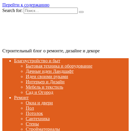
Перейти к содержанию
Search for:
Строительный блог о ремонте, дизайне и декоре
Благоустройство и быт
Бытовая техника и оборудование
Дачные идеи Ландшафт
Идеи своими руками
Интерьер и Дизайн
Мебель и текстиль
Сад и Огород
Ремонт
Окна и двери
Пол
Потолок
Сантехника
Стены
Стройматериалы