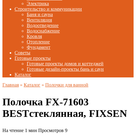
Электрика
Строительство и коммуникации
Баня и сауна
Вентиляция
Водоотведение
Водоснабжение
Кровля
Отопление
Фундамент
Советы
Готовые проекты
Готовые проекты домов и коттеджей
Готовые дизайн-проекты бань и саун
Каталог
Главная
»
Каталог
»
Полочки для ванной
Полочка FX-71603
BESTстеклянная, FIXSEN
На чтение
1 мин
Просмотров
9