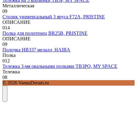
Тележка на 3 корзинки TB3P, MY SPACE
Металлическая
0
9
Столик универсальный 3 яруса F72A, PRISTINE
ОПИСАНИЕ
0
14
Полка для полотенец BR25B, PRISTINE
ОПИСАНИЕ
0
9
Полочка HB337 мелалл, HAIBA
Полка
0
12
Тележка 3-мя овальными полками TB3PO, MY SPACE
Тележка
0
8
© 2026 VannaDream.ru