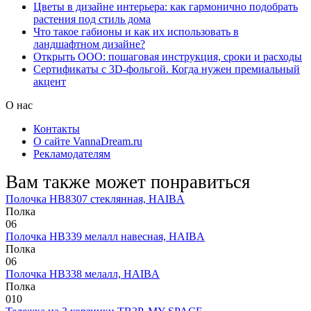
Цветы в дизайне интерьера: как гармонично подобрать
растения под стиль дома
Что такое габионы и как их использовать в
ландшафтном дизайне?
Открыть ООО: пошаговая инструкция, сроки и расходы
Сертификаты с 3D-фольгой. Когда нужен премиальный
акцент
О нас
Контакты
О сайте VannaDream.ru
Рекламодателям
Вам также может понравиться
Полочка HB8307 стеклянная, HAIBA
Полка
0
6
Полочка HB339 мелалл навесная, HAIBA
Полка
0
6
Полочка HB338 мелалл, HAIBA
Полка
0
10