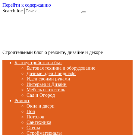
Перейти к содержанию
Search for:
Строительный блог о ремонте, дизайне и декоре
Благоустройство и быт
Бытовая техника и оборудование
Дачные идеи Ландшафт
Идеи своими руками
Интерьер и Дизайн
Мебель и текстиль
Сад и Огород
Ремонт
Окна и двери
Пол
Потолок
Сантехника
Стены
Стройматериалы