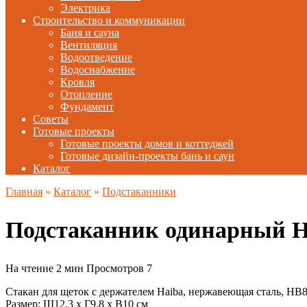
Электрика
Строительство и коммуникации
Баня и сауна
Вентиляция
Водоотведение
Водоснабжение
Кровля
Отопление
Фундамент
Советы
Готовые проекты
Готовые проекты домов и коттеджей
Готовые дизайн-проекты бань и саун
Каталог
Главная
»
Каталог
»
Подстаканники
Подстаканник одинарный 
На чтение
2 мин
Просмотров
7
Стакан для щеток с держателем Haiba, нержавеющая сталь, HB
Размер: Ш12.3 х Г9.8 х В10 см