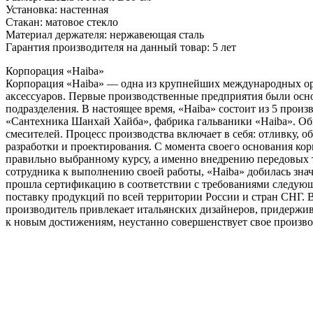
Установка: настенная
Стакан: матовое стекло
Материал держателя: нержавеющая сталь
Гарантия производителя на данный товар: 5 лет
Корпорация «Haiba»
Корпорация «Haiba» — одна из крупнейших международных орг
аксессуаров. Первые производственные предприятия были осно
подразделения. В настоящее время, «Haiba» состоит из 5 про
«Сантехника Шанхай Хайба», фабрика гальваники «Haiba». Общ
смесителей. Процесс производства включает в себя: отливку, о
разработки и проектирования. С момента своего основания кор
правильно выбранному курсу, а именно внедрению передовых 
сотрудника к выполнению своей работы, «Haiba» добилась знач
прошла сертификацию в соответствии с требованиями следующих
поставку продукций по всей территории России и стран СНГ. В
производитель привлекает итальянских дизайнеров, придержи
к новым достижениям, неустанно совершенствует свое произво