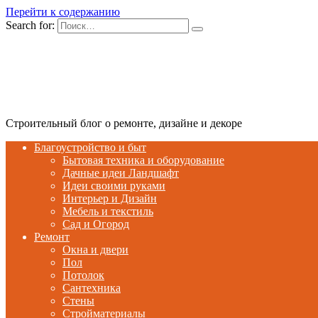
Перейти к содержанию
Search for:
Строительный блог о ремонте, дизайне и декоре
Благоустройство и быт
Бытовая техника и оборудование
Дачные идеи Ландшафт
Идеи своими руками
Интерьер и Дизайн
Мебель и текстиль
Сад и Огород
Ремонт
Окна и двери
Пол
Потолок
Сантехника
Стены
Стройматериалы