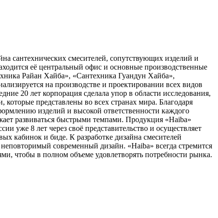
йна сантехнических смесителей, сопутствующих изделий и
 находится её центральный офис и основные производственные
ехника Райан Хайба», «Сантехника Гуандун Хайба»,
иализируется на производстве и проектировании всех видов
едние 20 лет корпорация сделала упор в области исследования,
, которые представлены во всех странах мира. Благодаря
формлению изделий и высокой ответственности каждого
лжает развиваться быстрыми темпами. Продукция «Haiba»
ии уже 8 лет через своё представительство и осуществляет
вых кабинок и биде. К разработке дизайна смесителей
 неповторимый современный дизайн. «Haiba» всегда стремится
ми, чтобы в полном объеме удовлетворять потребности рынка.