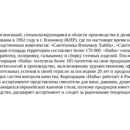
анизаций, специализирующаяся в области производства и диза
ваны в 1992 году в г. Вэньчжоу (КНР), где по настоящее время
изводственных комплексов: «Сантехника Вэньчжоу Хайба», «Сант
ая площадь территории составляет более 170 000. «Haiba» спец
бработку, полировку, гальванику и сборку готовых изделий. Посл
порация «Haiba» получила более 185 патентов на свои продукции
технологий в производство, эксклюзивному художественному о
ительных успехов в своей отрасли за последние 20 лет и продо
 систем контроля качества: Корпорация «Haiba» работает в Росс
 ассортименте представлены смесители для ванн, раковин, душе
вающихся европейских канонов стиля, поэтому продукция имеет
дство, расширяет ассортимент и следит за рыночными тенденция