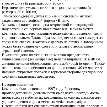
в месте слива (в размерах 60 и 90 см)
Керамические умывальники с отверстием перелива (в
размерах 80 и 100 см)
Тумба оборудована двумя ящиками с системой мягкого
закрывания австрийской фирмы «Blum».
Зеркальная панель оснащена встроенной светодиодной
подсветкой с сенсорным выключателем. Зеркало может
крепиться как с вертикальным положением подсветки, так и
горизонтальным. Таким образом подсветка может находиться
сбоку или сверху. Шкафчик с дверью на петлях с доводчиком
может быть установлен слева или справа относительно
зеркальной панели.
В качестве дополнительных элементов предлагаются
универсальные (левые/правые) пеналы шириной 30 и 40 см.
Дверцы пеналов оборудованы системой «push-to-open». Также
отличительной особенностью данного пенала 40 см является
наличие открытых полочек с торцевой стороны для удобного
хранения различных предметов.
История компании
Компания была основана в 1997 году. За основу
производственной деятельности была взята необходимость
производства мебельных крашенных кухонных фасадов для
удовлетворения спроса местных мебельных фабрик.
В течение пяти лет специалистами компании была проведена