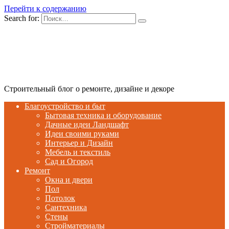
Перейти к содержанию
Search for:
Строительный блог о ремонте, дизайне и декоре
Благоустройство и быт
Бытовая техника и оборудование
Дачные идеи Ландшафт
Идеи своими руками
Интерьер и Дизайн
Мебель и текстиль
Сад и Огород
Ремонт
Окна и двери
Пол
Потолок
Сантехника
Стены
Стройматериалы