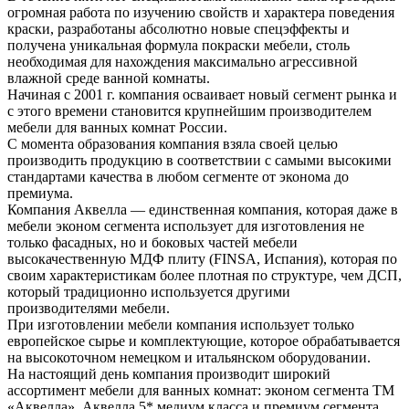
огромная работа по изучению свойств и характера поведения
краски, разработаны абсолютно новые спецэффекты и
получена уникальная формула покраски мебели, столь
необходимая для нахождения максимально агрессивной
влажной среде ванной комнаты.
Начиная с 2001 г. компания осваивает новый сегмент рынка и
с этого времени становится крупнейшим производителем
мебели для ванных комнат России.
С момента образования компания взяла своей целью
производить продукцию в соответствии с самыми высокими
стандартами качества в любом сегменте от эконома до
премиума.
Компания Аквелла — единственная компания, которая даже в
мебели эконом сегмента использует для изготовления не
только фасадных, но и боковых частей мебели
высокачественную МДФ плиту (FINSA, Испания), которая по
своим характеристикам более плотная по структуре, чем ДСП,
который традиционно используется другими
производителями мебели.
При изготовлении мебели компания использует только
европейское сырье и комплектующие, которое обрабатывается
на высокоточном немецком и итальянском оборудовании.
На настоящий день компания производит широкий
ассортимент мебели для ванных комнат: эконом сегмента ТМ
«Аквелла», Аквелла 5* медиум класса и премиум сегмента