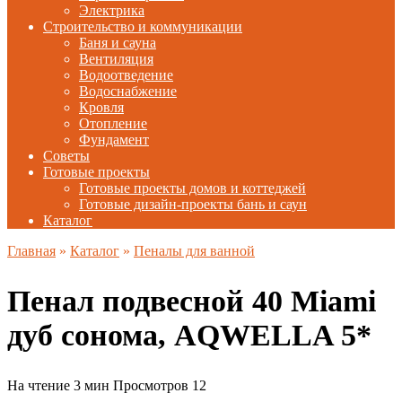
Электрика
Строительство и коммуникации
Баня и сауна
Вентиляция
Водоотведение
Водоснабжение
Кровля
Отопление
Фундамент
Советы
Готовые проекты
Готовые проекты домов и коттеджей
Готовые дизайн-проекты бань и саун
Каталог
Главная
»
Каталог
»
Пеналы для ванной
Пенал подвесной 40 Miami
дуб сонома, AQWELLA 5*
На чтение
3 мин
Просмотров
12