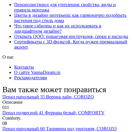
Пенополистирол для утепления: свойства, виды и
правила монтажа
Цветы в дизайне интерьера: как гармонично подобрать
растения под стиль дома
Что такое габионы и как их использовать в
ландшафтном дизайне?
Открыть ООО: пошаговая инструкция, сроки и расходы
Сертификаты с 3D-фольгой. Когда нужен премиальный
акцент
О нас
Контакты
О сайте VannaDream.ru
Рекламодателям
Вам также может понравиться
Пенал напольный 35 Верона лайн, COROZO
Описание
0
11
Пенал подвесной 41 Феррара белый, COMFORTY
Comforty.
0
8
Пенал напольный 60 Таормина над унитазом, COROZO