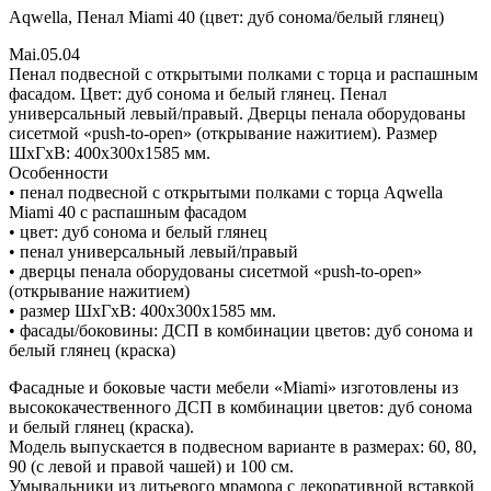
Aqwella, Пенал Miami 40 (цвет: дуб сонома/белый глянец)
Mai.05.04
Пенал подвесной с открытыми полками с торца и распашным
фасадом. Цвет: дуб сонома и белый глянец. Пенал
универсальный левый/правый. Дверцы пенала оборудованы
сисетмой «push-to-open» (открывание нажитием). Размер
ШхГхВ: 400х300х1585 мм.
Особенности
• пенал подвесной с открытыми полками с торца Aqwella
Miami 40 с распашным фасадом
• цвет: дуб сонома и белый глянец
• пенал универсальный левый/правый
• дверцы пенала оборудованы сисетмой «push-to-open»
(открывание нажитием)
• размер ШхГхВ: 400х300х1585 мм.
• фасады/боковины: ДСП в комбинации цветов: дуб сонома и
белый глянец (краска)
Фасадные и боковые части мебели «Miami» изготовлены из
высококачественного ДСП в комбинации цветов: дуб сонома
и белый глянец (краска).
Модель выпускается в подвесном варианте в размерах: 60, 80,
90 (с левой и правой чашей) и 100 см.
Умывальники из литьевого мрамора с декоративной вставкой