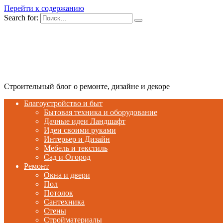
Перейти к содержанию
Search for:
Строительный блог о ремонте, дизайне и декоре
Благоустройство и быт
Бытовая техника и оборудование
Дачные идеи Ландшафт
Идеи своими руками
Интерьер и Дизайн
Мебель и текстиль
Сад и Огород
Ремонт
Окна и двери
Пол
Потолок
Сантехника
Стены
Стройматериалы