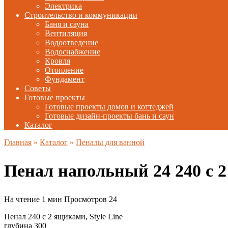
Электрика
Строительство и коммуникации
Баня и сауна
Вентиляция
Водоотведение
Водоснабжение
Кровля
Отопление
Фундамент
Советы
Готовые проекты
Готовые проекты домов и коттеджей
Готовые дизайн-проекты бань и саун
Каталог
Главная
»
Каталог
»
Пеналы для ванной
Пенал напольный 24 240 с 2
На чтение
1 мин
Просмотров
24
Пенал 240 с 2 ящиками, Style Line
глубина 300