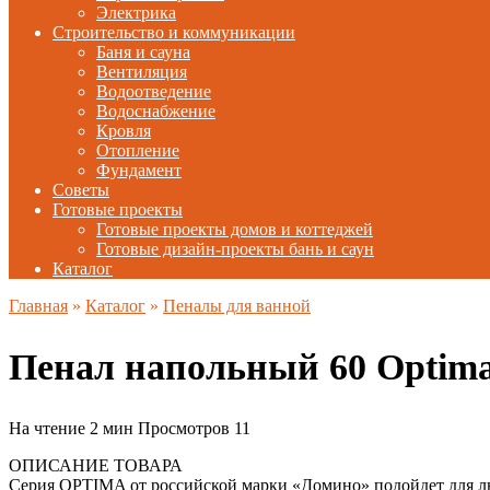
Электрика
Строительство и коммуникации
Баня и сауна
Вентиляция
Водоотведение
Водоснабжение
Кровля
Отопление
Фундамент
Советы
Готовые проекты
Готовые проекты домов и коттеджей
Готовые дизайн-проекты бань и саун
Каталог
Главная
»
Каталог
»
Пеналы для ванной
Пенал напольный 60 Optim
На чтение
2 мин
Просмотров
11
ОПИСАНИЕ ТОВАРА
Серия OPTIMA от российской марки «Домино» подойдет для лю