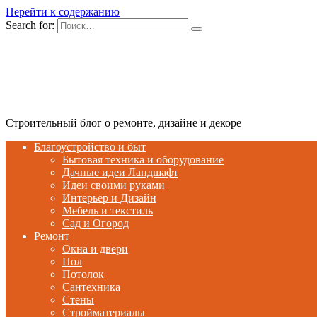
Перейти к содержанию
Search for:
Строительный блог о ремонте, дизайне и декоре
Благоустройство и быт
Бытовая техника и оборудование
Дачные идеи Ландшафт
Идеи своими руками
Интерьер и Дизайн
Мебель и текстиль
Сад и Огород
Ремонт
Окна и двери
Пол
Потолок
Сантехника
Стены
Стройматериалы