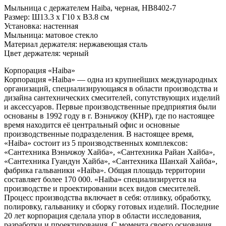
Мыльница с держателем Haiba, черная, HB8402-7
Размер: Ш13.3 х Г10 х В3.8 см
Установка: настенная
Мыльница: матовое стекло
Материал держателя: нержавеющая сталь
Цвет держателя: черный
Корпорация «Haiba»
Корпорация «Haiba» — одна из крупнейших международных
организаций, специализирующаяся в области производства и
дизайна сантехнических смесителей, сопутствующих изделий
и аксессуаров. Первые производственные предприятия были
основаны в 1992 году в г. Вэньчжоу (КНР), где по настоящее
время находится её центральный офис и основные
производственные подразделения. В настоящее время,
«Haiba» состоит из 5 производственных комплексов:
«Сантехника Вэньчжоу Хайба», «Сантехника Райан Хайба»,
«Сантехника Гуандун Хайба», «Сантехника Шанхай Хайба»,
фабрика гальваники «Haiba». Общая площадь территории
составляет более 170 000. «Haiba» специализируется на
производстве и проектировании всех видов смесителей.
Процесс производства включает в себя: отливку, обработку,
полировку, гальванику и сборку готовых изделий. Последние
20 лет корпорация сделала упор в области исследования,
разработки и проектирования. С момента своего основания