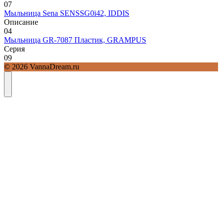
0
7
Мыльница Sena SENSSG0i42, IDDIS
Описание
0
4
Мыльница GR-7087 Пластик, GRAMPUS
Серия
0
9
© 2026 VannaDream.ru