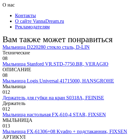
О нас
Контакты
О сайте VannaDream.ru
Рекламодателям
Вам также может понравиться
Мыльница D220280 стекло сталь, D-LIN
Технические
0
8
Мыльница Stanford VR.STD-7750.BR, VERAGIO
ОПИСАНИЕ
0
8
Мыльница Logis Universal 41715000, HANSGROHE
Мыльница
0
12
Держатель для губки на кран S0318A, FEINISE
Держатель
0
12
Мыльница настольная FX-610-4 STAR, FIXSEN
МЫЛЬНИЦА
0
13
Мыльница FX-61306+08 Kvadro + подстаканник, FIXSEN
АРТИКУЛ