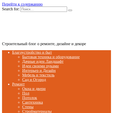
Перейти к содержанию
Search for:
Строительный блог о ремонте, дизайне и декоре
Благоустройство и быт
Бытовая техника и оборудование
Дачные идеи Ландшафт
Идеи своими руками
Интерьер и Дизайн
Мебель и текстиль
Сад и Огород
Ремонт
Окна и двери
Пол
Потолок
Сантехника
Стены
Стройматериалы