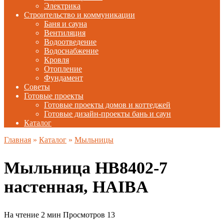
Электрика
Строительство и коммуникации
Баня и сауна
Вентиляция
Водоотведение
Водоснабжение
Кровля
Отопление
Фундамент
Советы
Готовые проекты
Готовые проекты домов и коттеджей
Готовые дизайн-проекты бань и саун
Каталог
Главная
»
Каталог
»
Мыльницы
Мыльница HB8402-7
настенная, HAIBA
На чтение
2 мин
Просмотров
13