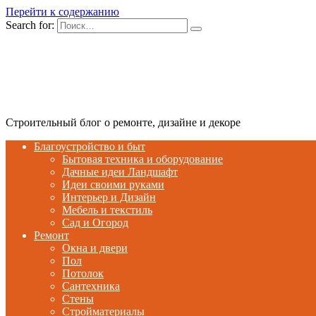
Перейти к содержанию
Search for:
Строительный блог о ремонте, дизайне и декоре
Благоустройство и быт
Бытовая техника и оборудование
Дачные идеи Ландшафт
Идеи своими руками
Интерьер и Дизайн
Мебель и текстиль
Сад и Огород
Ремонт
Окна и двери
Пол
Потолок
Сантехника
Стены
Стройматериалы