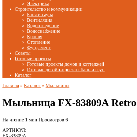
Электрика
Строительство и коммуникации
Баня и сауна
Вентиляция
Водоотведение
Водоснабжение
Кровля
Отопление
Фундамент
Советы
Готовые проекты
Готовые проекты домов и коттеджей
Готовые дизайн-проекты бань и саун
Каталог
Главная
»
Каталог
»
Мыльницы
Мыльница FX-83809A Retro
На чтение
1 мин
Просмотров
6
АРТИКУЛ:
FX-83809А