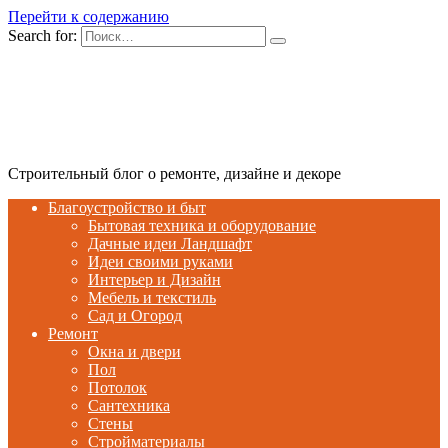
Перейти к содержанию
Search for:
Строительный блог о ремонте, дизайне и декоре
Благоустройство и быт
Бытовая техника и оборудование
Дачные идеи Ландшафт
Идеи своими руками
Интерьер и Дизайн
Мебель и текстиль
Сад и Огород
Ремонт
Окна и двери
Пол
Потолок
Сантехника
Стены
Стройматериалы