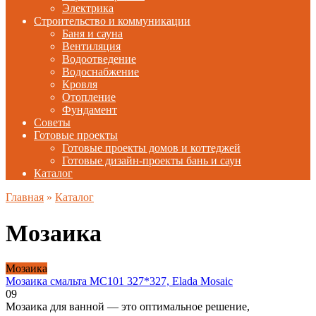
Электрика
Строительство и коммуникации
Баня и сауна
Вентиляция
Водоотведение
Водоснабжение
Кровля
Отопление
Фундамент
Советы
Готовые проекты
Готовые проекты домов и коттеджей
Готовые дизайн-проекты бань и саун
Каталог
Главная
»
Каталог
Мозаика
Мозаика
Мозаика смальта MC101 327*327, Elada Mosaic
0
9
Мозаика для ванной — это оптимальное решение,