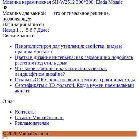
Мозаика керамическая SН-W2512 300*300, Elada Mosaic
0
8
Мозаика для ванной — это оптимальное решение,
позволяющее
Пагинация записей
Назад
1
…
5
6
7
Далее
Свежие записи
Пенополистирол для утепления: свойства, виды и
правила монтажа
Цветы в дизайне интерьера: как гармонично подобрать
растения под стиль дома
Что такое габионы и как их использовать в
ландшафтном дизайне?
Открыть ООО: пошаговая инструкция, сроки и расходы
Сертификаты с 3D-фольгой. Когда нужен премиальный
акцент
О нас
Контакты
О сайте VannaDream.ru
Рекламодателям
© 2026 VannaDream.ru