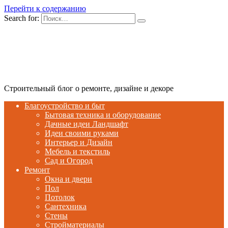
Перейти к содержанию
Search for:
Строительный блог о ремонте, дизайне и декоре
Благоустройство и быт
Бытовая техника и оборудование
Дачные идеи Ландшафт
Идеи своими руками
Интерьер и Дизайн
Мебель и текстиль
Сад и Огород
Ремонт
Окна и двери
Пол
Потолок
Сантехника
Стены
Стройматериалы