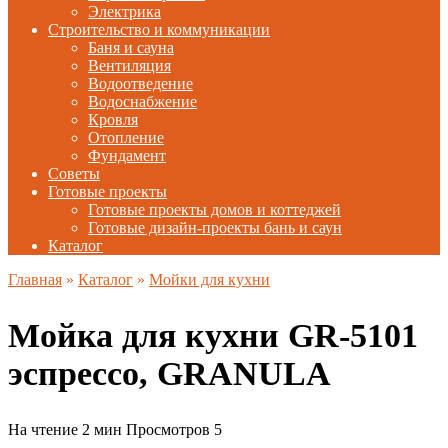
Электрика
Строительство и коммуникации
Баня и сауна
Вентиляция
Водоотведение
Водоснабжение
Кровля
Отопление
Фундамент
Советы
Готовые проекты
Готовые проекты домов и коттеджей
Готовые дизайн-проекты бань и саун
Каталог
Главная
»
Каталог
»
Мойки для кухни
Мойка для кухни GR-5101
эспрессо, GRANULA
На чтение
2 мин
Просмотров
5