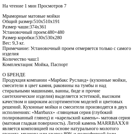
На чтение
1 мин
Просмотров
7
Мраморные матовые мойки
Общий размер:510x510x191
Размер чаши:374х361
Установочный проем:480×480
Размер коробки:530x530x280
Вес: 9,3 кг.
Примечание: Установочный проем отмеряется только с самого
изделия
Количество чаш:1
Комплектация: Мойка, Паспорт
О БРЕНДЕ
Продукция компании «Марбакс Русланд» (кухонные мойки,
смесители в цвет камня, раковины на тумбы и над
стиральными машинами, ванны, биде и прочие
сантехнические изделия) выделяется эстетикой, высоким
качеством и широким ассортиментом моделей и цветовых
решений. Кухонные мойки и смесители производятся в двух
исполнениях: «Маrrbахх» -глянцевая серия (глубокий
полированный глянец) и «карельский камень»- матовая серия
(матовая гладкая поверхность). Литой камень МАRRВАХХ®
является композицией на основе натурального молотого
гранита, мрамора или кварца 80% и полиэфирной (или