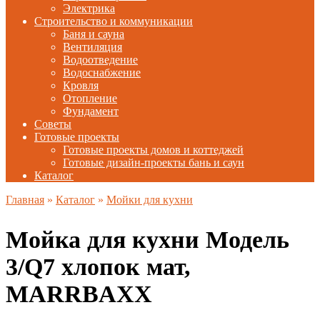
Электрика
Строительство и коммуникации
Баня и сауна
Вентиляция
Водоотведение
Водоснабжение
Кровля
Отопление
Фундамент
Советы
Готовые проекты
Готовые проекты домов и коттеджей
Готовые дизайн-проекты бань и саун
Каталог
Главная
»
Каталог
»
Мойки для кухни
Мойка для кухни Модель
3/Q7 хлопок мат,
MARRBAXX