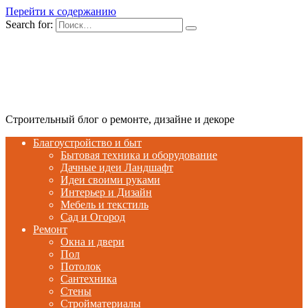
Перейти к содержанию
Search for:
Строительный блог о ремонте, дизайне и декоре
Благоустройство и быт
Бытовая техника и оборудование
Дачные идеи Ландшафт
Идеи своими руками
Интерьер и Дизайн
Мебель и текстиль
Сад и Огород
Ремонт
Окна и двери
Пол
Потолок
Сантехника
Стены
Стройматериалы